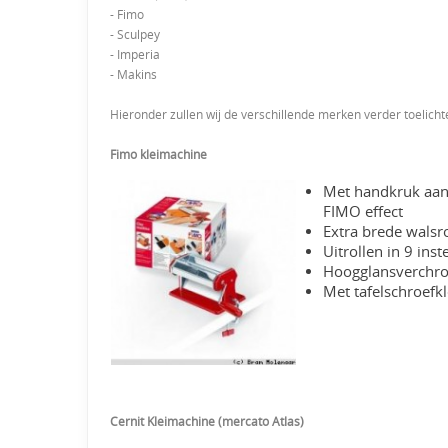
- Fimo
- Sculpey
- Imperia
- Makins
Hieronder zullen wij de verschillende merken verder toelicht
Fimo kleimachine
Met handkruk aang
FIMO effect
Extra brede walsr
Uitrollen in 9 ins
Hoogglansverchro
Met tafelschroefkl
Cernit Kleimachine (mercato Atlas)