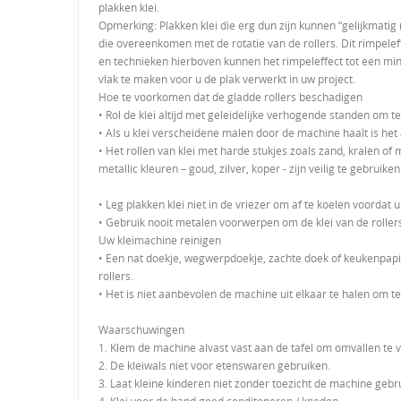
plakken klei.
Opmerking: Plakken klei die erg dun zijn kunnen “gelijkmatig
die overeenkomen met de rotatie van de rollers. Dit rimpelef
en technieken hierboven kunnen het rimpeleffect tot een mini
vlak te maken voor u de plak verwerkt in uw project.
Hoe te voorkomen dat de gladde rollers beschadigen
• Rol de klei altijd met geleidelijke verhogende standen om 
• Als u klei verscheidene malen door de machine haalt is het a
• Het rollen van klei met harde stukjes zoals zand, kralen o
metallic kleuren – goud, zilver, koper - zijn veilig te gebruike
• Leg plakken klei niet in de vriezer om af te koelen voordat 
• Gebruik nooit metalen voorwerpen om de klei van de rollers
Uw kleimachine reinigen
• Een nat doekje, wegwerpdoekje, zachte doek of keukenpapie
rollers.
• Het is niet aanbevolen de machine uit elkaar te halen om t
Waarschuwingen
1. Klem de machine alvast vast aan de tafel om omvallen te
2. De
kleiwals
niet voor etenswaren gebruiken.
3. Laat kleine kinderen niet zonder toezicht de machine gebr
4. Klei voor de hand goed conditoneren / kneden.