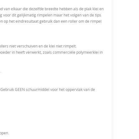
nd van elkaar die dezelfde breedte hebben als de plak klei en
g voor dit gelijkmatig rimpelen maar het volgen van de tips
en op het eindresultaat gebruik dan een roller om de rimpel
lers niet verschuiven en de klei niet rimpelt.
apoeder in heeft verwerkt, zoals commerciële polymeerklei in
.
n. Gebruik GEEN schuurmiddel voor het oppervlak van de
oppen.