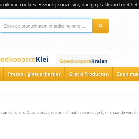
ik van cookies. Bezoek je onze site, dan ga je akkoord met het 
Klei
edkoopste
Goedkoopste
Kralen
Pretex / gietverharder
Gratis Producten
Zeep ma
hromde rollers. Daarnaast zijn ze er in 2 maten en moet je kijken naar de versch