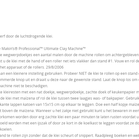
erf door de luchtdrogende klei.
de Makin’s® Professional™ Ultimate Clay Machine™
le wegwerpdoekjes een aantal malen door de machine rollen om achtergebleven r
 de klei met de hand of een roller net iets vlakker dan stand #1. Vouw en rol de 
et apparaat of de rollers. 29/8/2006
 een kleinere instelling gebruiken. Probeer NIET de klei te rollen op een stand die
mmerde knop uit en draait u deze naar de gewenste stand. Laat de knop los om 
machine niet te beschadigen.
 kleiresten met een nat doekje, wegwerpdoekje, zachte doek of keukenpapier m
n de klei met maïzena of rol de klei tussen twee laagjes was- of bakpapier. Gebruik 
rkante lappen katoen van 15x15 cm op elkaar te leggen. Doe een half kopje maïz
et boven de maïzena. Wanneer u het zakje niet gebruikt kunt u het bewaren in een
orkomen worden door erg zachte klei een paar minuten te laten rusten voordat u h
eld worden met een ijszak of door ze kort in de koelkast te leggen voordat ze d
 koelen.
nd te rollen zijn zonder dat de klei scheurt of snippert. Raadpleeg boeken en we