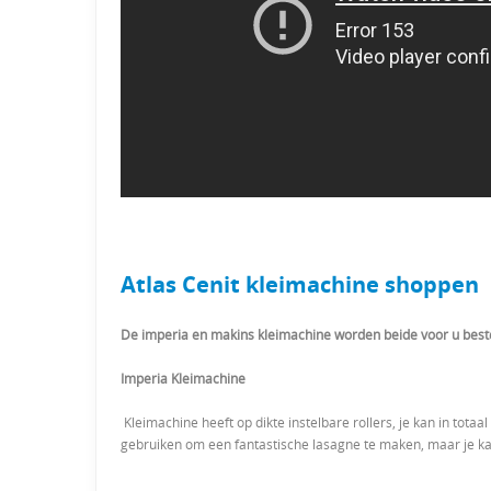
Atlas Cenit kleimachine shoppen
De imperia en makins kleimachine worden beide voor u best
Imperia Kleimachine
Kleimachine heeft op dikte instelbare rollers, je kan in tot
gebruiken om een fantastische lasagne te maken, maar je kan 