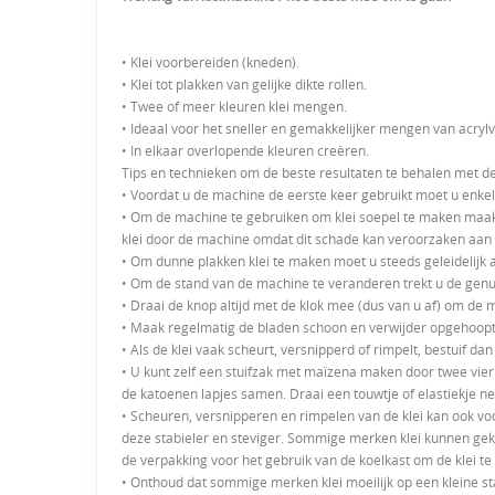
• Klei voorbereiden (kneden).
• Klei tot plakken van gelijke dikte rollen.
• Twee of meer kleuren klei mengen.
• Ideaal voor het sneller en gemakkelijker mengen van acrylv
• In elkaar overlopende kleuren creëren.
Tips en technieken om de beste resultaten te behalen met 
• Voordat u de machine de eerste keer gebruikt moet u enke
• Om de machine te gebruiken om klei soepel te maken maakt u
klei door de machine omdat dit schade kan veroorzaken aan h
• Om dunne plakken klei te maken moet u steeds geleidelijk aan
• Om de stand van de machine te veranderen trekt u de genu
• Draai de knop altijd met de klok mee (dus van u af) om de 
• Maak regelmatig de bladen schoon en verwijder opgehoopte
• Als de klei vaak scheurt, versnipperd of rimpelt, bestuif da
• U kunt zelf een stuifzak met maïzena maken door twee vie
de katoenen lapjes samen. Draai een touwtje of elastiekje n
• Scheuren, versnipperen en rimpelen van de klei kan ook vo
deze stabieler en steviger. Sommige merken klei kunnen geko
de verpakking voor het gebruik van de koelkast om de klei te
• Onthoud dat sommige merken klei moeilijk op een kleine sta