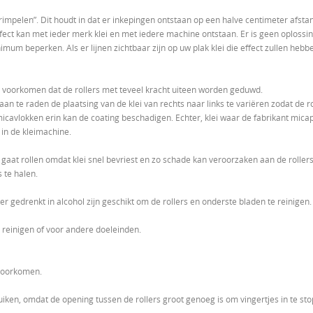
 rimpelen”. Dit houdt in dat er inkepingen ontstaan op een halve centimeter afsta
fect kan met ieder merk klei en met iedere machine ontstaan. Er is geen oplossin
mum beperken. Als er lijnen zichtbaar zijn op uw plak klei die effect zullen hebb
te voorkomen dat de rollers met teveel kracht uiteen worden geduwd.
an te raden de plaatsing van de klei van rechts naar links te variëren zodat de rol
f micavlokken erin kan de coating beschadigen. Echter, klei waar de fabrikant mic
n in de kleimachine.
u gaat rollen omdat klei snel bevriest en zo schade kan veroorzaken aan de rollers
 te halen.
r gedrenkt in alcohol zijn geschikt om de rollers en onderste bladen te reinige
e reinigen of voor andere doeleinden.
 voorkomen.
uiken, omdat de opening tussen de rollers groot genoeg is om vingertjes in te st