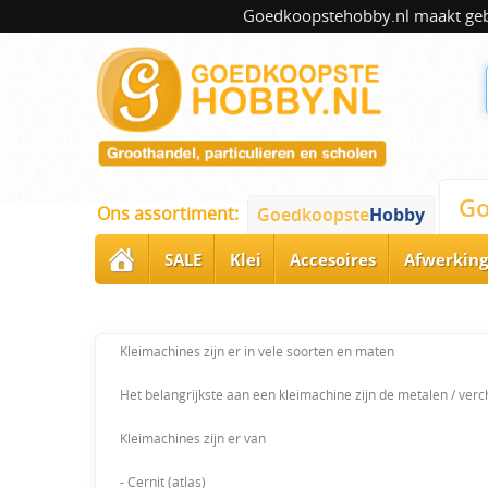
Goedkoopstehobby.nl maakt gebru
Go
Ons assortiment:
Goedkoopste
Hobby
SALE
Klei
Accesoires
Afwerking
Kleimachines zijn er in vele soorten en maten
Het belangrijkste aan een kleimachine zijn de metalen / verc
Kleimachines zijn er van
- Cernit (atlas)