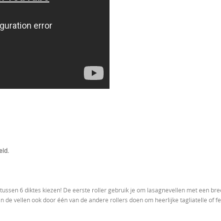
eld.
aal tussen 6 diktes kiezen! De eerste roller gebruik je om lasagnevellen met een b
de vellen ook door één van de andere rollers doen om heerlijke tagliatelle of f