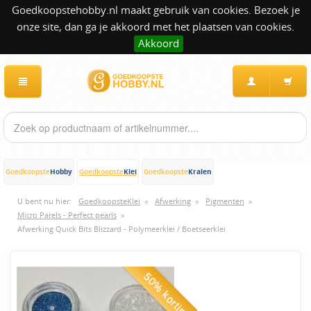
Goedkoopstehobby.nl maakt gebruik van cookies. Bezoek je
onze site, dan ga je akkoord met het plaatsen van cookies.
Akkoord
Hobby
Klei
Kralen
Goedkoopste
Goedkoopste
Goedkoopste
U bent nu hier:
GoedkoopsteKlei
»
Afwerking
»
Pigmenten
»
Micro Parels - Perfect pearls
»
Afwerking Quick Bits Blizzard - Polymeerklei / Boetseerklei
50% korting