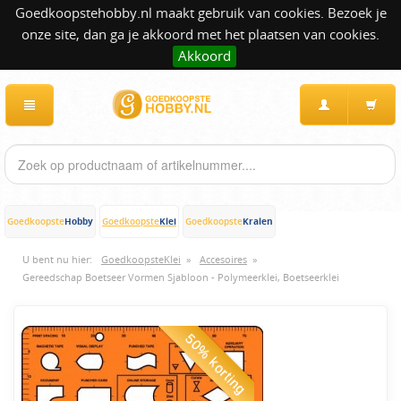
Goedkoopstehobby.nl maakt gebruik van cookies. Bezoek je
onze site, dan ga je akkoord met het plaatsen van cookies.
Akkoord
Hobby
Klei
Kralen
Goedkoopste
Goedkoopste
Goedkoopste
U bent nu hier:
GoedkoopsteKlei
»
Accesoires
»
Gereedschap Boetseer Vormen Sjabloon - Polymeerklei, Boetseerklei
50% korting