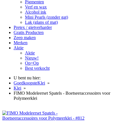
Pigmenten
Verf en wax
Alcohol ink
Mini Pearls (zonder gat)
Lak (glans of mat)
Pretex / gietverharder
Gratis Producten
Zeep maken
Merken
Aktie
Aktie
Nieuw!
Op=Op
Best verkocht
U bent nu hier:
GoedkoopsteKlei
»
Klei
»
FIMO Modeleerset Spatels - Boetseeraccessoires voor
Polymeerklei