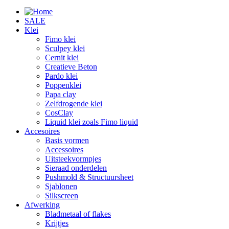
SALE
Klei
Fimo klei
Sculpey klei
Cernit klei
Creatieve Beton
Pardo klei
Poppenklei
Papa clay
Zelfdrogende klei
CosClay
Liquid klei zoals Fimo liquid
Accesoires
Basis vormen
Accessoires
Uitsteekvormpjes
Sieraad onderdelen
Pushmold & Structuursheet
Sjablonen
Silkscreen
Afwerking
Bladmetaal of flakes
Krijtjes