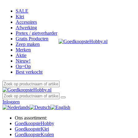
SALE
Klei
Accesoires
Afwerking
Pretex / gietverharder
Gratis Producten
Zeep maken
Merken
Aktie
Nieuw!
Op=Op
Best verkocht
Inloggen
Ons assortiment:
Goedkoopste
Hobby
Goedkoopste
Klei
Goedkoopste
Kralen