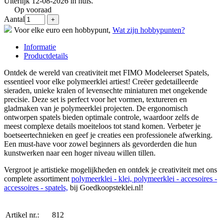
Uiterlijk 12-08-2026 in huis.
Op vooraad
Aantal
Voor elke euro een hobbypunt,
Wat zijn hobbypunten?
Informatie
Productdetails
Ontdek de wereld van creativiteit met FIMO Modeleerset Spatels,
essentieel voor elke polymeerklei artiest! Creëer gedetailleerde
sieraden, unieke kralen of levensechte miniaturen met ongekende
precisie. Deze set is perfect voor het vormen, textureren en
gladmaken van je polymeerklei projecten. De ergonomisch
ontworpen spatels bieden optimale controle, waardoor zelfs de
meest complexe details moeiteloos tot stand komen. Verbeter je
boetseertechnieken en geef je creaties een professionele afwerking.
Een must-have voor zowel beginners als gevorderden die hun
kunstwerken naar een hoger niveau willen tillen.
Vergroot je artistieke mogelijkheden en ontdek je creativiteit met ons
complete assortiment
polymeerklei - klei, polymeerklei - accesoires -
accessoires - spatels,
bij Goedkoopsteklei.nl!
Artikel nr.:
812