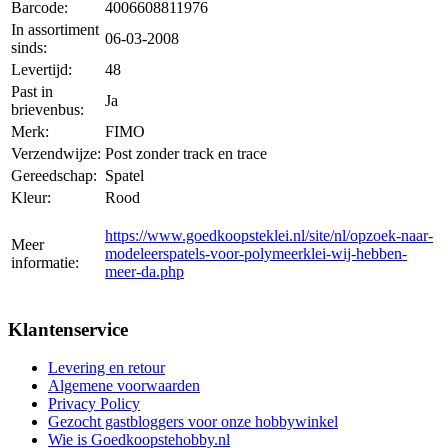
Barcode:
4006608811976
In assortiment
06-03-2008
sinds:
Levertijd:
48
Past in
Ja
brievenbus:
Merk:
FIMO
Verzendwijze:
Post zonder track en trace
Gereedschap:
Spatel
Kleur:
Rood
https://www.goedkoopsteklei.nl/site/nl/opzoek-naar-
Meer
modeleerspatels-voor-polymeerklei-wij-hebben-
informatie:
meer-da.php
Klantenservice
Levering en retour
Algemene voorwaarden
Privacy Policy
Gezocht gastbloggers voor onze hobbywinkel
Wie is Goedkoopstehobby.nl