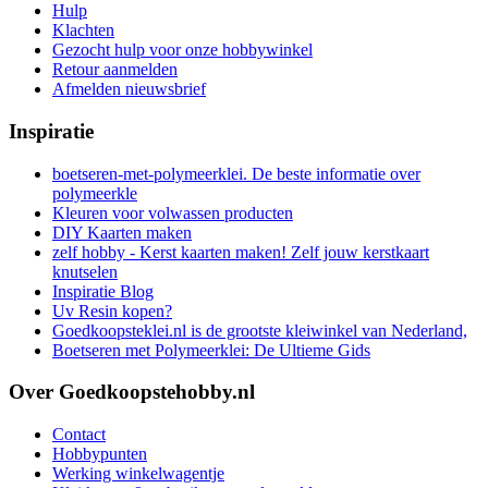
Hulp
Klachten
Gezocht hulp voor onze hobbywinkel
Retour aanmelden
Afmelden nieuwsbrief
Inspiratie
boetseren-met-polymeerklei. De beste informatie over
polymeerkle
Kleuren voor volwassen producten
DIY Kaarten maken
zelf hobby - Kerst kaarten maken! Zelf jouw kerstkaart
knutselen
Inspiratie Blog
Uv Resin kopen?
Goedkoopsteklei.nl is de grootste kleiwinkel van Nederland,
Boetseren met Polymeerklei: De Ultieme Gids
Over Goedkoopstehobby.nl
Contact
Hobbypunten
Werking winkelwagentje