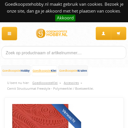
Goedkoopstehobby.nl maakt gebruik van cookies. Bezoek je
onze site, dan ga je akkoord met het plaatsen van cookies.
Akkoord
Hobby
Klei
Kralen
Goedkoopste
Goedkoopste
Goedkoopste
U bent nu hier:
GoedkoopsteKlei
»
Accesoires
»
Cernit Structuurmat Freestyle - Polymeerklei / Boetseerklei.
Verwacht