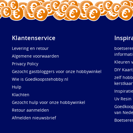
Klantenservice
Inspir
Levering en retour
boetsere
informati
Algemene voorwaarden
Kleuren 
Privacy Policy
DIY Kaar
Gezocht gastbloggers voor onze hobbywinkel
zelf hobb
Wie is Goedkoopstehobby.nl
kerstkaar
Hulp
Inspirati
Klachten
Uv Resin
Gezocht hulp voor onze hobbywinkel
Goedkoops
Retour aanmelden
van Nede
Afmelden nieuwsbrief
Boetsere