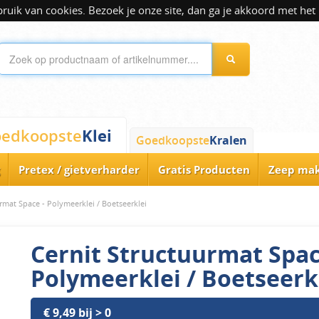
ik van cookies. Bezoek je onze site, dan ga je akkoord met het 
Klei
edkoopste
Goedkoopste
Kralen
Pretex / gietverharder
Gratis Producten
Zeep ma
rmat Space - Polymeerklei / Boetseerklei
Cernit Structuurmat Spac
Polymeerklei / Boetseerk
€ 9,49 bij > 0