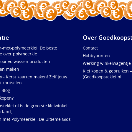
atie
Over Goedkoopst
n-met-polymeerklei. De beste
Contact
e over polymeerkle
Hobbypunten
voor volwassen producten
Werking winkelwagentje
ten maken
Klei kopen & gebruiken –
y - Kerst kaarten maken! Zelf jouw
(Goedkoopsteklei.nl
t knutselen
e Blog
 kopen?
teklei.nl is de grootste kleiwinkel
rland,
n met Polymeerklei: De Ultieme Gids