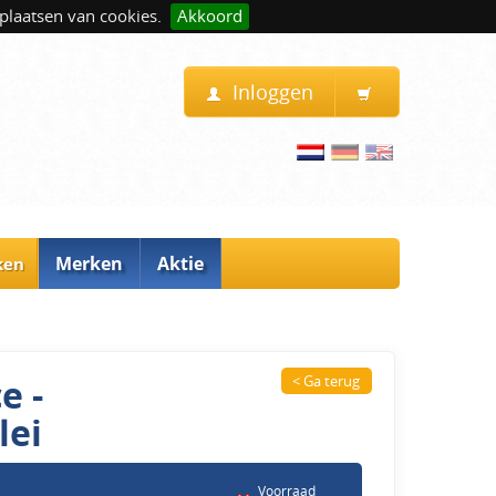
plaatsen van cookies.
Akkoord
Inloggen
Merken
Aktie
ken
e -
< Ga terug
lei
Voorraad