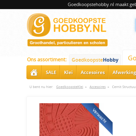
Goedkoopstehobby.nl maakt gebru
Go
Ons assortiment:
Goedkoopste
Hobby
SALE
Klei
Accesoires
Afwerking
U bent nu hier:
GoedkoopsteKlei
»
Accesoires
»
Cernit Structuu
Verwacht