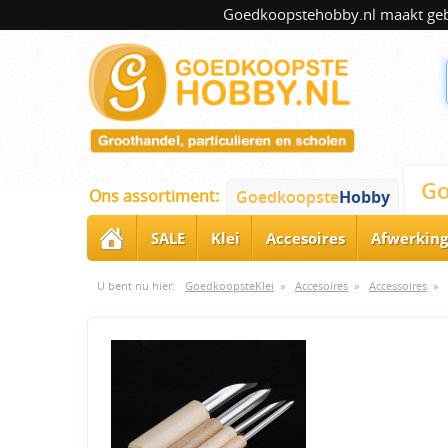
Goedkoopstehobby.nl maakt gebru
Go
Ons assortiment:
Goedkoopste
Hobby
SALE
Klei
Accesoires
Afwerking
U bent nu hier:
GoedkoopsteKlei
»
Accesoires
»
Accessoires
»