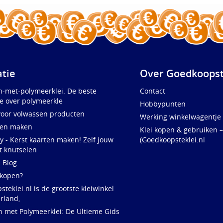
atie
Over Goedkoopst
n-met-polymeerklei. De beste
Contact
e over polymeerkle
Hobbypunten
voor volwassen producten
Werking winkelwagentje
ten maken
Klei kopen & gebruiken –
y - Kerst kaarten maken! Zelf jouw
(Goedkoopsteklei.nl
t knutselen
e Blog
 kopen?
teklei.nl is de grootste kleiwinkel
rland,
n met Polymeerklei: De Ultieme Gids