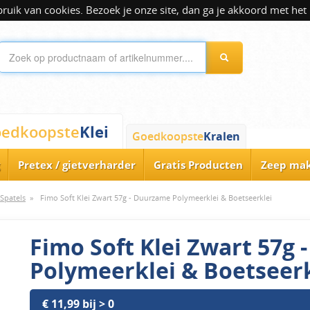
ik van cookies. Bezoek je onze site, dan ga je akkoord met het 
Klei
edkoopste
Goedkoopste
Kralen
Pretex / gietverharder
Gratis Producten
Zeep ma
Spatels
»
Fimo Soft Klei Zwart 57g - Duurzame Polymeerklei & Boetseerklei
Fimo Soft Klei Zwart 57g
Polymeerklei & Boetseerk
€ 11,99 bij > 0