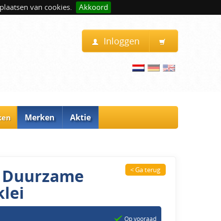
plaatsen van cookies.
Akkoord
Inloggen
Merken
Aktie
ken
 - Duurzame
< Ga terug
lei
Op vooraad