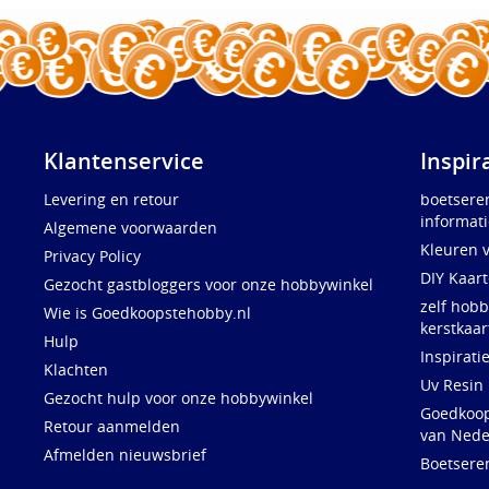
Klantenservice
Inspir
Levering en retour
boetsere
informati
Algemene voorwaarden
Kleuren 
Privacy Policy
DIY Kaar
Gezocht gastbloggers voor onze hobbywinkel
zelf hobb
Wie is Goedkoopstehobby.nl
kerstkaar
Hulp
Inspirati
Klachten
Uv Resin
Gezocht hulp voor onze hobbywinkel
Goedkoops
Retour aanmelden
van Nede
Afmelden nieuwsbrief
Boetsere