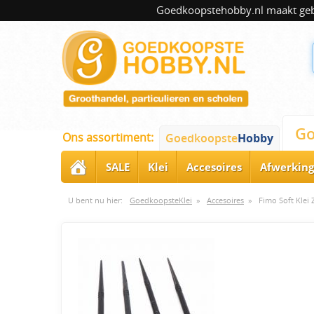
Goedkoopstehobby.nl maakt gebru
Go
Ons assortiment:
Goedkoopste
Hobby
SALE
Klei
Accesoires
Afwerking
U bent nu hier:
GoedkoopsteKlei
»
Accesoires
»
Fimo Soft Klei 