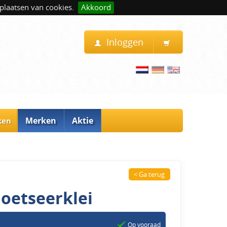
plaatsen van cookies.
Akkoord
Inloggen
Merken
Aktie
ken
< Ga terug
oetseerklei
Op vooraad