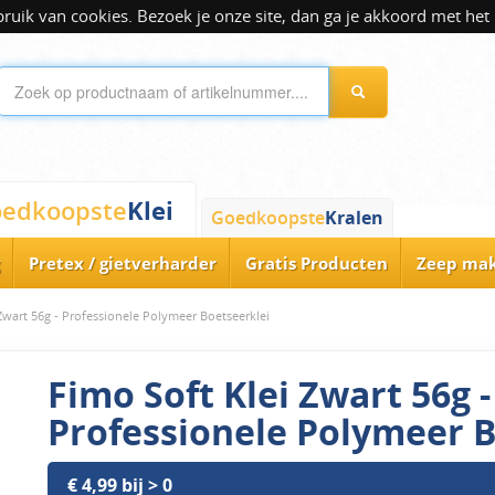
ik van cookies. Bezoek je onze site, dan ga je akkoord met het 
Klei
edkoopste
Goedkoopste
Kralen
Pretex / gietverharder
Gratis Producten
Zeep ma
Zwart 56g - Professionele Polymeer Boetseerklei
Fimo Soft Klei Zwart 56g -
Professionele Polymeer B
€ 4,99 bij > 0