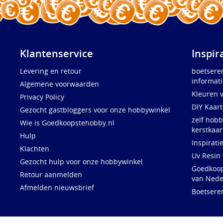
Klantenservice
Inspir
Levering en retour
boetsere
informati
Algemene voorwaarden
Kleuren 
Privacy Policy
DIY Kaar
Gezocht gastbloggers voor onze hobbywinkel
zelf hobb
Wie is Goedkoopstehobby.nl
kerstkaar
Hulp
Inspirati
Klachten
Uv Resin
Gezocht hulp voor onze hobbywinkel
Goedkoops
Retour aanmelden
van Nede
Afmelden nieuwsbrief
Boetsere