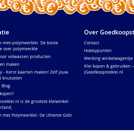
atie
Over Goedkoopst
n-met-polymeerklei. De beste
Contact
e over polymeerkle
Hobbypunten
voor volwassen producten
Werking winkelwagentje
ten maken
Klei kopen & gebruiken –
y - Kerst kaarten maken! Zelf jouw
(Goedkoopsteklei.nl
t knutselen
e Blog
 kopen?
teklei.nl is de grootste kleiwinkel
rland,
n met Polymeerklei: De Ultieme Gids