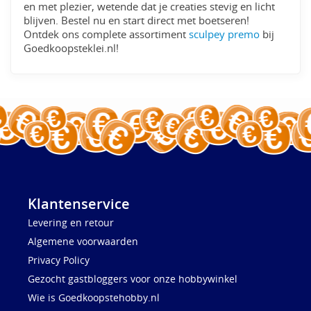
en met plezier, wetende dat je creaties stevig en licht
blijven. Bestel nu en start direct met boetseren!
Ontdek ons complete assortiment
sculpey premo
bij
Goedkoopsteklei.nl!
Klantenservice
Levering en retour
Algemene voorwaarden
Privacy Policy
Gezocht gastbloggers voor onze hobbywinkel
Wie is Goedkoopstehobby.nl