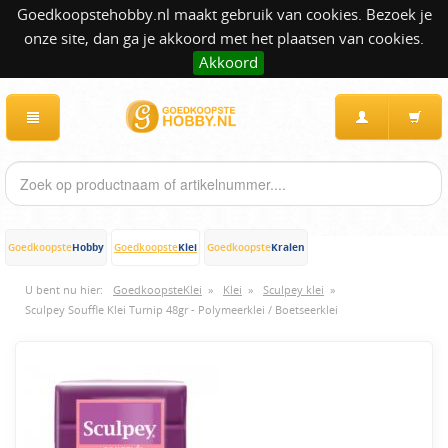
Goedkoopstehobby.nl maakt gebruik van cookies. Bezoek je
onze site, dan ga je akkoord met het plaatsen van cookies.
Akkoord
Hobby
Klei
Kralen
Goedkoopste
Goedkoopste
Goedkoopste
U bent nu hier:
GoedkoopsteKlei
»
Klei
»
Sculpey klei
»
Sculpey Souffle Klei Turnip 48gr - Polymeerklei / Boetseerklei