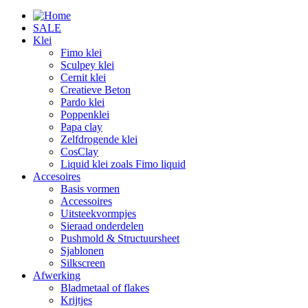
SALE
Klei
Fimo klei
Sculpey klei
Cernit klei
Creatieve Beton
Pardo klei
Poppenklei
Papa clay
Zelfdrogende klei
CosClay
Liquid klei zoals Fimo liquid
Accesoires
Basis vormen
Accessoires
Uitsteekvormpjes
Sieraad onderdelen
Pushmold & Structuursheet
Sjablonen
Silkscreen
Afwerking
Bladmetaal of flakes
Krijtjes