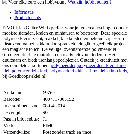
Voor elke euro een hobbypunt,
Wat zijn hobbypunten?
Informatie
Productdetails
FIMO Kids Glitter Wit is perfect voor jonge creatievelingen om de
mooiste sieraden, kralen en miniaturen te boetseren. Deze speciale
polymeerklei is zacht, makkelijk te kneden en behoudt zijn vorm
uitstekend na het bakken. De sprankelende glitter geeft elk project
een magische touch. De veilige, ovenhardende polymeerklei
stimuleert de fijne motoriek en creativiteit van kinderen. Het is
duurzaam en biedt urenlang speelplezier. Ontdek je creativiteit met
ons complete assortiment
polymeerklei, polymeerklei - klei - fimo
klei, polymeerklei - klei, polymeerklei - klei - fimo klei - fimo kids,
bij Goedkoopsteklei.nl!
Artikel nr.:
69769
Barcode:
4007817805152
In assortiment sinds:
08-04-2014
Levertijd:
96
Past in brievenbus:
Ja
Merk:
FIMO
Verzendwijze:
Post zonder track en trace