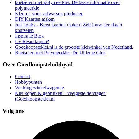
boetseren-met-polymeerklei. De beste informatie over
polymeerkle
Kleuren voor volwassen producten
DIY Kaarten maken
zelf hobby - Kerst kaarten maken! Zelf jouw kerstkaart
knutselen
Inspiratie Blog
Uv Resin kopen?
Goedkoopsteklei.nl is de grootste kleiwinkel van Nederland,
Boetseren met Polymeerklei: De Ultieme Gids
Over Goedkoopstehobby.nl
Contact
Hobbypunten
Werking winkelwagentje
Klei kopen & gebruiken – veelgestelde vragen
(Goedkoopsteklei.nl
Volg ons