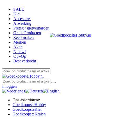
SALE
Klei
Accesoires
Afwerking
Pretex / gietverharder
Gratis Producten
Zeep maken
Merken
Aktie
Nieuw!
Op=Op
Best verkocht
Inloggen
Ons assortiment:
Goedkoopste
Hobby
Goedkoopste
Klei
Goedkoopste
Kralen