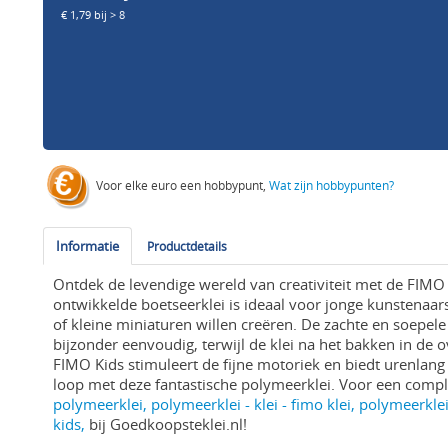
€ 1,79 bij > 8
Voor elke euro een hobbypunt,
Wat zijn hobbypunten?
Informatie
Productdetails
Ontdek de levendige wereld van creativiteit met de FIMO
ontwikkelde boetseerklei is ideaal voor jonge kunstenaars
of kleine miniaturen willen creëren. De zachte en soepe
bijzonder eenvoudig, terwijl de klei na het bakken in de
FIMO Kids stimuleert de fijne motoriek en biedt urenlang v
loop met deze fantastische polymeerklei. Voor een compl
polymeerklei, polymeerklei - klei - fimo klei, polymeerklei 
kids,
bij Goedkoopsteklei.nl!