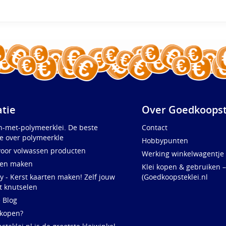
atie
Over Goedkoopst
n-met-polymeerklei. De beste
Contact
e over polymeerkle
Hobbypunten
voor volwassen producten
Werking winkelwagentje
ten maken
Klei kopen & gebruiken –
y - Kerst kaarten maken! Zelf jouw
(Goedkoopsteklei.nl
t knutselen
e Blog
 kopen?