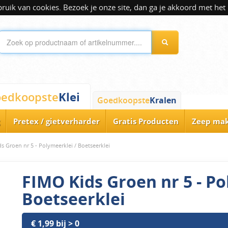
ik van cookies. Bezoek je onze site, dan ga je akkoord met het 
Klei
edkoopste
Goedkoopste
Kralen
Pretex / gietverharder
Gratis Producten
Zeep ma
s Groen nr 5 - Polymeerklei / Boetseerklei
FIMO Kids Groen nr 5 - Po
Boetseerklei
€ 1,99 bij > 0