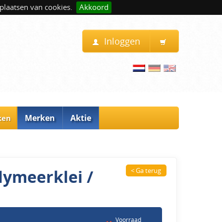
plaatsen van cookies.
Akkoord
Inloggen
Merken
Aktie
ken
lymeerklei /
< Ga terug
Voorraad