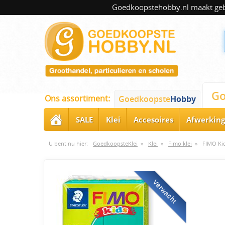
Goedkoopstehobby.nl maakt gebru
Go
Ons assortiment:
Goedkoopste
Hobby
SALE
Klei
Accesoires
Afwerking
U bent nu hier:
GoedkoopsteKlei
»
Klei
»
Fimo klei
»
FIMO Kid
Verwacht