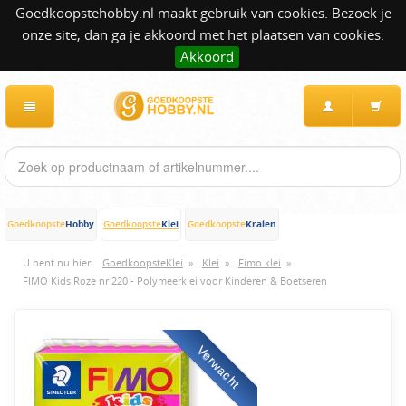
Goedkoopstehobby.nl maakt gebruik van cookies. Bezoek je
onze site, dan ga je akkoord met het plaatsen van cookies.
Akkoord
Hobby
Klei
Kralen
Goedkoopste
Goedkoopste
Goedkoopste
U bent nu hier:
GoedkoopsteKlei
»
Klei
»
Fimo klei
»
FIMO Kids Roze nr 220 - Polymeerklei voor Kinderen & Boetseren
Verwacht