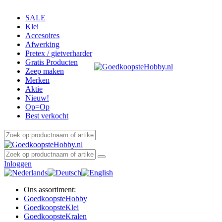
SALE
Klei
Accesoires
Afwerking
Pretex / gietverharder
Gratis Producten
Zeep maken
Merken
Aktie
Nieuw!
Op=Op
Best verkocht
Inloggen
Ons assortiment:
Goedkoopste
Hobby
Goedkoopste
Klei
Goedkoopste
Kralen