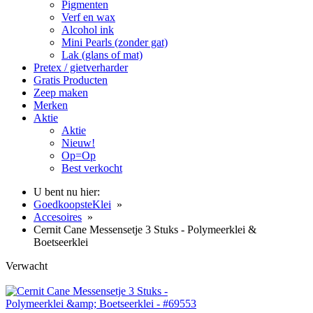
Pigmenten
Verf en wax
Alcohol ink
Mini Pearls (zonder gat)
Lak (glans of mat)
Pretex / gietverharder
Gratis Producten
Zeep maken
Merken
Aktie
Aktie
Nieuw!
Op=Op
Best verkocht
U bent nu hier:
GoedkoopsteKlei
»
Accesoires
»
Cernit Cane Messensetje 3 Stuks - Polymeerklei &
Boetseerklei
Verwacht