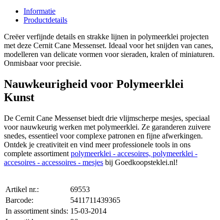
Informatie
Productdetails
Creëer verfijnde details en strakke lijnen in polymeerklei projecten
met deze Cernit Cane Messenset. Ideaal voor het snijden van canes,
modelleren van delicate vormen voor sieraden, kralen of miniaturen.
Onmisbaar voor precisie.
Nauwkeurigheid voor Polymeerklei
Kunst
De Cernit Cane Messenset biedt drie vlijmscherpe mesjes, speciaal
voor nauwkeurig werken met polymeerklei. Ze garanderen zuivere
snedes, essentieel voor complexe patronen en fijne afwerkingen.
Ontdek je creativiteit en vind meer professionele tools in ons
complete assortiment
polymeerklei - accesoires, polymeerklei -
accesoires - accessoires - mesjes
bij Goedkoopsteklei.nl!
Artikel nr.:
69553
Barcode:
5411711439365
In assortiment sinds:
15-03-2014