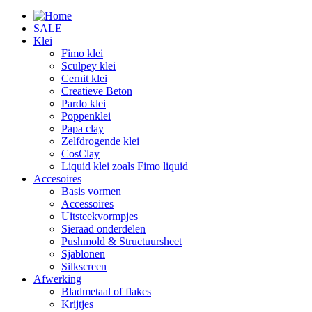
SALE
Klei
Fimo klei
Sculpey klei
Cernit klei
Creatieve Beton
Pardo klei
Poppenklei
Papa clay
Zelfdrogende klei
CosClay
Liquid klei zoals Fimo liquid
Accesoires
Basis vormen
Accessoires
Uitsteekvormpjes
Sieraad onderdelen
Pushmold & Structuursheet
Sjablonen
Silkscreen
Afwerking
Bladmetaal of flakes
Krijtjes