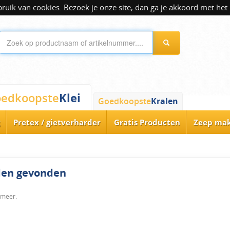
ik van cookies. Bezoek je onze site, dan ga je akkoord met het 
Klei
edkoopste
Goedkoopste
Kralen
Pretex / gietverharder
Gratis Producten
Zeep ma
rden gevonden
 meer.