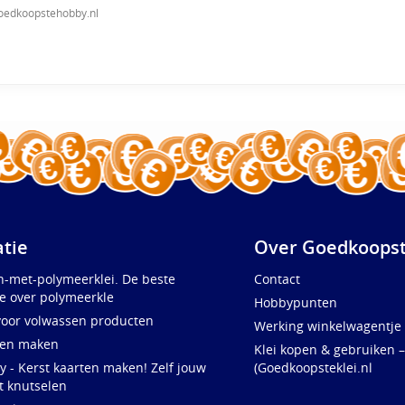
oedkoopstehobby.nl
atie
Over Goedkoopst
n-met-polymeerklei. De beste
Contact
e over polymeerkle
Hobbypunten
voor volwassen producten
Werking winkelwagentje
ten maken
Klei kopen & gebruiken –
y - Kerst kaarten maken! Zelf jouw
(Goedkoopsteklei.nl
t knutselen