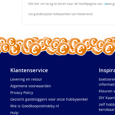
Klik hier om terug te keren naar de hoofdpagina van :
w
ww.g
Uw goedkoopste hobbywinkel van Nederland
Klantenservice
Inspir
Levering en retour
boetsere
informati
Algemene voorwaarden
Kleuren 
Privacy Policy
DIY Kaar
Gezocht gastbloggers voor onze hobbywinkel
zelf hobb
Wie is Goedkoopstehobby.nl
kerstkaar
Hulp