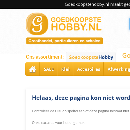
Goedkoopstehobby.nl maakt gebru
Go
Ons assortiment:
Goedkoopste
Hobby
SALE
Klei
Accesoires
Afwerking
Helaas, deze pagina kon niet wo
Controleer de URL op spelfouten of deze pagina bestaat niet
Onze excuses voor het ongemak.