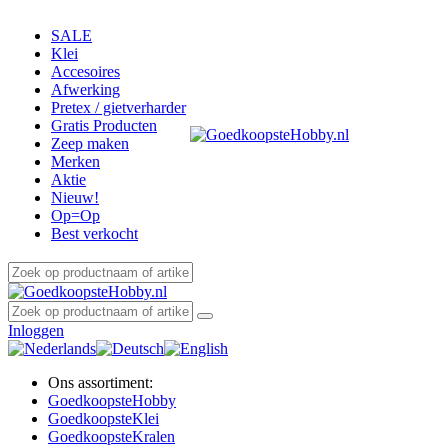
SALE
Klei
Accesoires
Afwerking
Pretex / gietverharder
Gratis Producten
Zeep maken
Merken
Aktie
Nieuw!
Op=Op
Best verkocht
Inloggen
Ons assortiment:
Goedkoopste
Hobby
Goedkoopste
Klei
Goedkoopste
Kralen