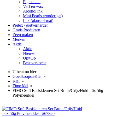
Pigmenten
Verf en wax
Alcohol ink
Mini Pearls (zonder gat)
Lak (glans of mat)
Pretex / gietverharder
Gratis Producten
Zeep maken
Merken
Aktie
Aktie
Nieuw!
Op=Op
Best verkocht
U bent nu hier:
GoedkoopsteKlei
»
Klei
»
Fimo klei
»
FIMO Soft Basiskleuren Set Bruin/Grijs/Huid - 6x 56g
Polymeerklei