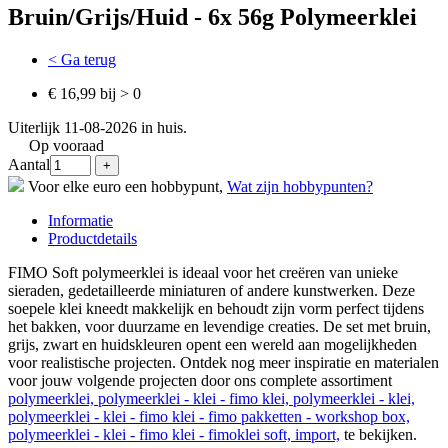
Bruin/Grijs/Huid - 6x 56g Polymeerklei
< Ga terug
€ 16,99 bij > 0
Uiterlijk 11-08-2026 in huis.
Op vooraad
Aantal
Voor elke euro een hobbypunt,
Wat zijn hobbypunten?
Informatie
Productdetails
FIMO Soft polymeerklei is ideaal voor het creëren van unieke
sieraden, gedetailleerde miniaturen of andere kunstwerken. Deze
soepele klei kneedt makkelijk en behoudt zijn vorm perfect tijdens
het bakken, voor duurzame en levendige creaties. De set met bruin,
grijs, zwart en huidskleuren opent een wereld aan mogelijkheden
voor realistische projecten. Ontdek nog meer inspiratie en materialen
voor jouw volgende projecten door ons complete assortiment
polymeerklei, polymeerklei - klei - fimo klei, polymeerklei - klei,
polymeerklei - klei - fimo klei - fimo pakketten - workshop box,
polymeerklei - klei - fimo klei - fimoklei soft, import,
te bekijken.