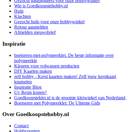
Gezocht gastbloggers voor onze hobbywinkel
Wie is Goedkoopstehobby.nl
Hulp
Klachten
Gezocht hulp voor onze hobbywinkel
Retour aanmelden
Afmelden nieuwsbrief
Inspiratie
boetseren-met-polymeerklei. De beste informatie over
polymeerkle
Kleuren voor volwassen producten
DIY Kaarten maken
zelf hobby - Kerst kaarten maken! Zelf jouw kerstkaart
knutselen
Inspiratie Blog
Uv Resin kopen?
Goedkoopsteklei.nl is de grootste kleiwinkel van Nederland,
Boetseren met Polymeerklei: De Ultieme Gids
Over Goedkoopstehobby.nl
Contact
Hobbypunten