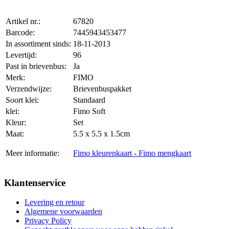
Artikel nr.:
67820
Barcode:
7445943453477
In assortiment sinds:
18-11-2013
Levertijd:
96
Past in brievenbus:
Ja
Merk:
FIMO
Verzendwijze:
Brievenbuspakket
Soort klei:
Standaard
klei:
Fimo Soft
Kleur:
Set
Maat:
5.5 x 5.5 x 1.5cm
Meer informatie:
Fimo kleurenkaart - Fimo mengkaart
Klantenservice
Levering en retour
Algemene voorwaarden
Privacy Policy