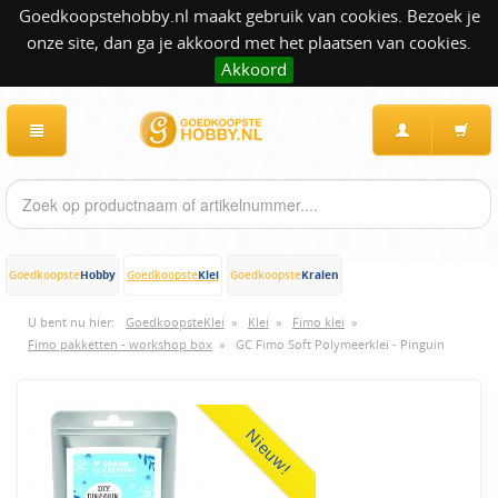
Goedkoopstehobby.nl maakt gebruik van cookies. Bezoek je
onze site, dan ga je akkoord met het plaatsen van cookies.
Akkoord
Hobby
Klei
Kralen
Goedkoopste
Goedkoopste
Goedkoopste
U bent nu hier:
GoedkoopsteKlei
»
Klei
»
Fimo klei
»
Fimo pakketten - workshop box
»
GC Fimo Soft Polymeerklei - Pinguin
Nieuw!