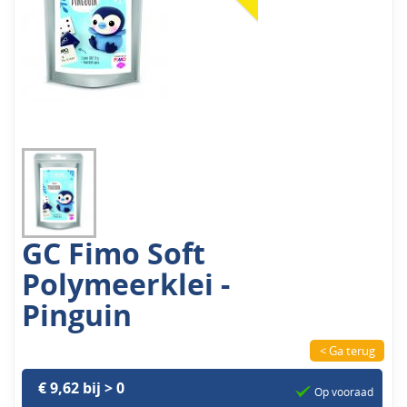
GC Fimo Soft
Polymeerklei -
Pinguin
< Ga terug
€ 9,62 bij > 0
Op vooraad