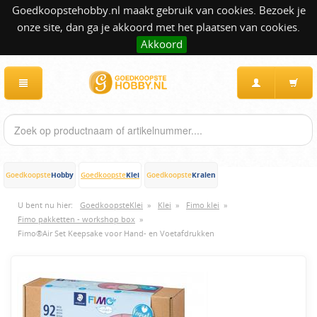
Goedkoopstehobby.nl maakt gebruik van cookies. Bezoek je
onze site, dan ga je akkoord met het plaatsen van cookies.
Akkoord
Hobby
Klei
Kralen
Goedkoopste
Goedkoopste
Goedkoopste
U bent nu hier:
GoedkoopsteKlei
»
Klei
»
Fimo klei
»
Fimo pakketten - workshop box
»
Fimo®Air Set Keepsake voor Hand- en Voetafdrukken