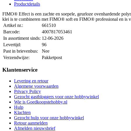
Productdetails
FIMO® Effect is een zachte en soepele, geurloze ovenhardende pol
klei is te combineren met FIMO® soft en FIMO® professional en is ve
Artikel nr.:
661510
Barcode:
4007817053461
In assortiment sinds:
12-06-2026
Levertijd:
96
Past in brievenbus:
Nee
Verzendwijze:
Pakketpost
Klantenservice
Levering en retour
Algemene voorwaarden
Privacy Policy
Gezocht gastbloggers voor onze hobbywinkel
Wie is Goedkoopstehobby.nl
Hulp
Klachten
Gezocht hulp voor onze hobbywinkel
Retour aanmelden
Afmelden nieuwsbrief