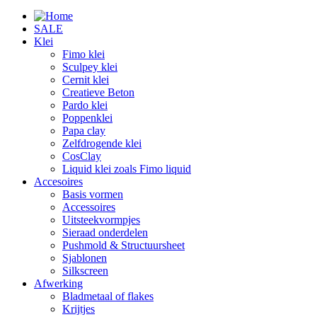
SALE
Klei
Fimo klei
Sculpey klei
Cernit klei
Creatieve Beton
Pardo klei
Poppenklei
Papa clay
Zelfdrogende klei
CosClay
Liquid klei zoals Fimo liquid
Accesoires
Basis vormen
Accessoires
Uitsteekvormpjes
Sieraad onderdelen
Pushmold & Structuursheet
Sjablonen
Silkscreen
Afwerking
Bladmetaal of flakes
Krijtjes