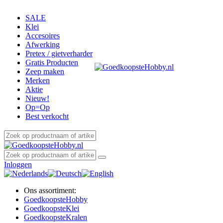
SALE
Klei
Accesoires
Afwerking
Pretex / gietverharder
Gratis Producten
Zeep maken
Merken
Aktie
Nieuw!
Op=Op
Best verkocht
Inloggen
Ons assortiment:
Goedkoopste
Hobby
Goedkoopste
Klei
Goedkoopste
Kralen