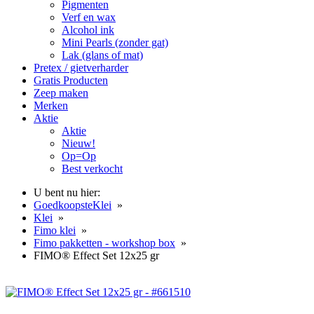
Pigmenten
Verf en wax
Alcohol ink
Mini Pearls (zonder gat)
Lak (glans of mat)
Pretex / gietverharder
Gratis Producten
Zeep maken
Merken
Aktie
Aktie
Nieuw!
Op=Op
Best verkocht
U bent nu hier:
GoedkoopsteKlei
»
Klei
»
Fimo klei
»
Fimo pakketten - workshop box
»
FIMO® Effect Set 12x25 gr