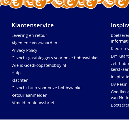
Klantenservice
Inspir
Levering en retour
boetsere
informati
Algemene voorwaarden
Kleuren 
Privacy Policy
DIY Kaar
Gezocht gastbloggers voor onze hobbywinkel
zelf hobb
Wie is Goedkoopstehobby.nl
kerstkaar
Hulp
Inspirati
Klachten
Uv Resin
Gezocht hulp voor onze hobbywinkel
Goedkoops
Retour aanmelden
van Nede
Afmelden nieuwsbrief
Boetsere