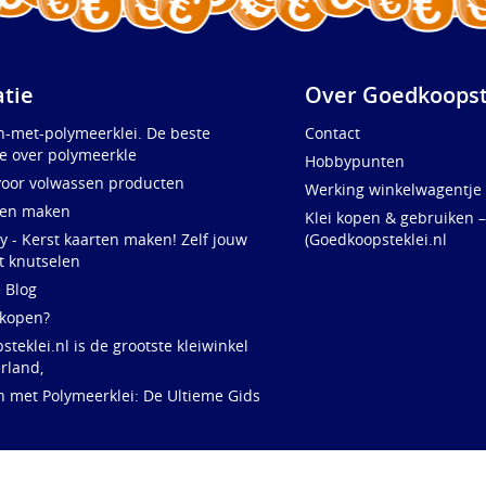
atie
Over Goedkoopst
n-met-polymeerklei. De beste
Contact
e over polymeerkle
Hobbypunten
voor volwassen producten
Werking winkelwagentje
ten maken
Klei kopen & gebruiken –
y - Kerst kaarten maken! Zelf jouw
(Goedkoopsteklei.nl
t knutselen
e Blog
 kopen?
teklei.nl is de grootste kleiwinkel
rland,
n met Polymeerklei: De Ultieme Gids