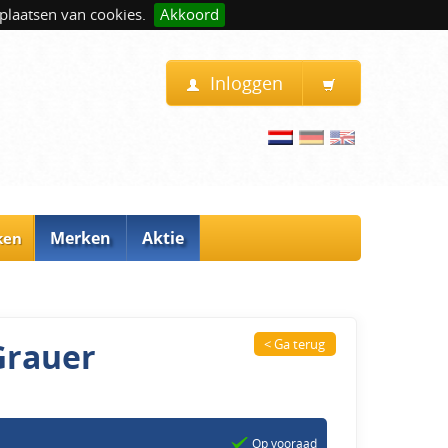
plaatsen van cookies.
Akkoord
Inloggen
Merken
Aktie
ken
Grauer
< Ga terug
Op vooraad