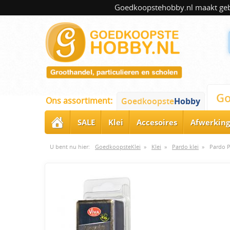
Goedkoopstehobby.nl maakt gebru
Go
Ons assortiment:
Goedkoopste
Hobby
SALE
Klei
Accesoires
Afwerking
U bent nu hier:
GoedkoopsteKlei
»
Klei
»
Pardo klei
»
Pardo P