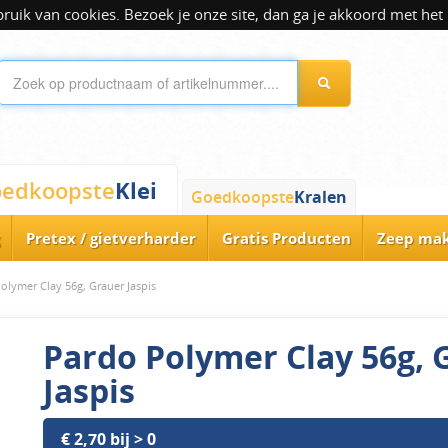
ik van cookies. Bezoek je onze site, dan ga je akkoord met het 
Klei
edkoopste
Goedkoopste
Kralen
Pretex / gietverharder
Gratis Producten
Zeep ma
olymer Clay 56g, Grauer Jaspis
Pardo Polymer Clay 56g, 
Jaspis
€ 2,70 bij > 0