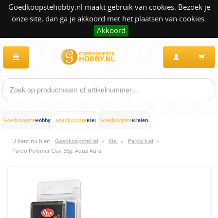
Goedkoopstehobby.nl maakt gebruik van cookies. Bezoek je
onze site, dan ga je akkoord met het plaatsen van cookies.
Akkoord
Hobby
Klei
Kralen
Goedkoopste
Goedkoopste
Goedkoopste
U bent nu hier:
GoedkoopsteKlei
»
Klei
»
Pardo klei
»
Pardo Polymer Clay 56g, Aqua Aura