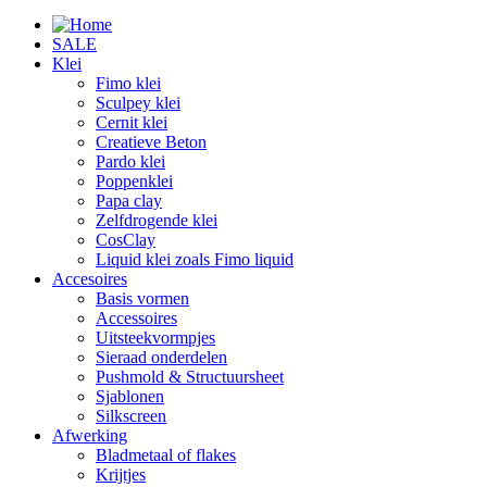
SALE
Klei
Fimo klei
Sculpey klei
Cernit klei
Creatieve Beton
Pardo klei
Poppenklei
Papa clay
Zelfdrogende klei
CosClay
Liquid klei zoals Fimo liquid
Accesoires
Basis vormen
Accessoires
Uitsteekvormpjes
Sieraad onderdelen
Pushmold & Structuursheet
Sjablonen
Silkscreen
Afwerking
Bladmetaal of flakes
Krijtjes