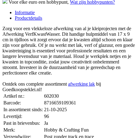
Voor elke euro een hobbypunt,
Wat zijn hobbypunten?
Informatie
Productdetails
Zorg voor een vlekkeloze afwerking van al je kleiprojecten met de
Afwerking VerfKwastWasser. Dit handige hulpmiddel van 17 x 9
cm in tijdloos wit zorgt ervoor dat je kwasten altijd schoon en klaar
zijn voor gebruik. Of je nu werkt met lak, verf of glazuur, een goede
kwastreiniging is essentieel voor professionele resultaten en een
langere levensduur van je materiaal. Houd je werkplek netjes en je
kwasten in topconditie, zodat jouw creativiteit onbelemmerd
stroomt. Investeer in de duurzaamheid van je gereedschap en
perfectioneer elke creatie.
Ontdek ons complete assortiment
afwerking lak
bij
Goedkoopsteklei.nl!
Artikel nr.:
602030
Barcode:
8716659109361
In assortiment sinds:
21-10-2025
Levertijd:
96
Past in brievenbus:
Ja
Merk:
Hobby & Crafting Fun
Verzendwijze:
Post zonder track en trace