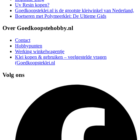
Uv Resin kopen?
Goedkoopsteklei.nl is de grootste kleiwinkel van Nederland,
Boetseren met Polymeerklei: De Ultieme Gids
Over Goedkoopstehobby.nl
Contact
Hobbypunten
Werking winkelwagentje
Klei kopen & gebruiken – veelgestelde vragen
(Goedkoopsteklei.nl
Volg ons