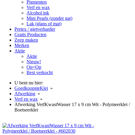
Pigmenten
Verf en wax
Alcohol ink
Mini Pearls (zonder gat)
Lak (glans of mat)
Pretex / gietverharder
Gratis Producten
Zeep maken
Merken
Aktie
Aktie
Nieuw!
Op=Op
Best verkocht
U bent nu hier:
GoedkoopsteKlei
»
Afwerking
»
Verf en wax
»
Afwerking VerfKwastWasser 17 x 9 cm Wit - Polymeerklei /
Boetseerklei