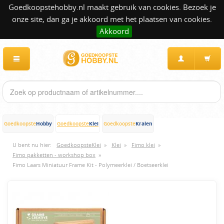
Goedkoopstehobby.nl maakt gebruik van cookies. Bezoek je
onze site, dan ga je akkoord met het plaatsen van cookies.
Akkoord
Hobby
Klei
Kralen
Goedkoopste
Goedkoopste
Goedkoopste
U bent nu hier:
GoedkoopsteKlei
»
Klei
»
Fimo klei
»
Fimo pakketten - workshop box
»
Fimo Laars Miniatuur Frame Kit - Polymeerklei / Boetseerklei