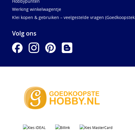
Hobbypunten
Werking winkelwagentje
Klei kopen & gebruiken – veelgestelde vragen (Goedkoopstekl
Volg ons