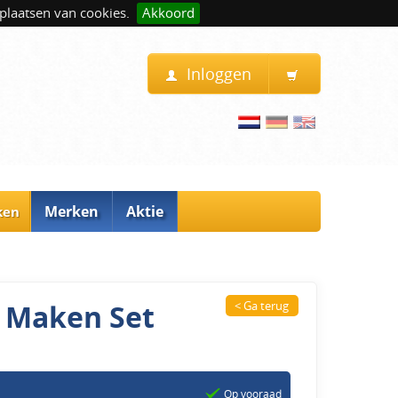
plaatsen van cookies.
Akkoord
Inloggen
Merken
Aktie
ken
p Maken Set
< Ga terug
Op vooraad