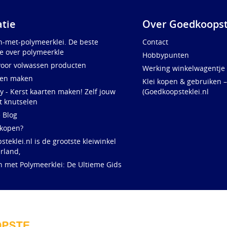
atie
Over Goedkoopst
n-met-polymeerklei. De beste
Contact
e over polymeerkle
Hobbypunten
voor volwassen producten
Werking winkelwagentje
ten maken
Klei kopen & gebruiken –
y - Kerst kaarten maken! Zelf jouw
(Goedkoopsteklei.nl
t knutselen
e Blog
 kopen?
teklei.nl is de grootste kleiwinkel
rland,
n met Polymeerklei: De Ultieme Gids