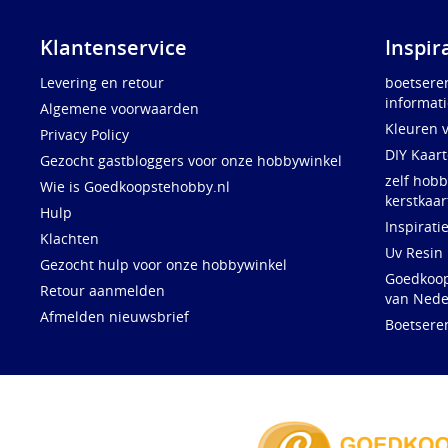
Klantenservice
Inspir
Levering en retour
boetsere
informati
Algemene voorwaarden
Kleuren 
Privacy Policy
DIY Kaar
Gezocht gastbloggers voor onze hobbywinkel
zelf hobb
Wie is Goedkoopstehobby.nl
kerstkaar
Hulp
Inspirati
Klachten
Uv Resin
Gezocht hulp voor onze hobbywinkel
Goedkoops
Retour aanmelden
van Nede
Afmelden nieuwsbrief
Boetsere