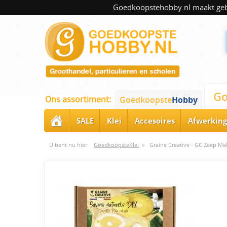
Goedkoopstehobby.nl maakt gebru
Go
Ons assortiment:
Goedkoopste
Hobby
SALE
Klei
Accesoires
Afwerking
U bent nu hier:
GoedkoopsteKlei
»
Graine Creative - GC Zeep Ma