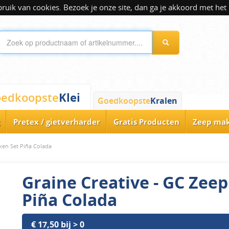
ik van cookies. Bezoek je onze site, dan ga je akkoord met het 
Klei
edkoopste
Goedkoopste
Kralen
Pretex / gietverharder
Gratis Producten
Zeep ma
ken Set Piña Colada
Graine Creative - GC Zee
Piña Colada
€ 17,50 bij > 0