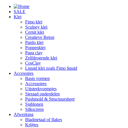
SALE
Klei
Fimo klei
Sculpey klei
Cernit klei
Creatieve Beton
Pardo klei
Poppenklei
Papa clay
Zelfdrogende klei
CosClay
Liquid klei zoals Fimo liquid
Accesoires
Basis vormen
Accessoires
Uitsteekvormpjes
Sieraad onderdelen
Pushmold & Structuursheet
Sjablonen
Silkscreen
Afwerking
Bladmetaal of flakes
Krijtjes