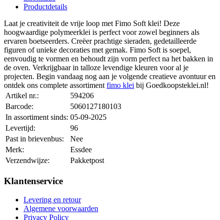
Productdetails
Laat je creativiteit de vrije loop met Fimo Soft klei! Deze
hoogwaardige polymeerklei is perfect voor zowel beginners als
ervaren boetseerders. Creëer prachtige sieraden, gedetailleerde
figuren of unieke decoraties met gemak. Fimo Soft is soepel,
eenvoudig te vormen en behoudt zijn vorm perfect na het bakken in
de oven. Verkrijgbaar in talloze levendige kleuren voor al je
projecten. Begin vandaag nog aan je volgende creatieve avontuur en
ontdek ons complete assortiment
fimo klei
bij Goedkoopsteklei.nl!
Artikel nr.:
594206
Barcode:
5060127180103
In assortiment sinds:
05-09-2025
Levertijd:
96
Past in brievenbus:
Nee
Merk:
Essdee
Verzendwijze:
Pakketpost
Klantenservice
Levering en retour
Algemene voorwaarden
Privacy Policy