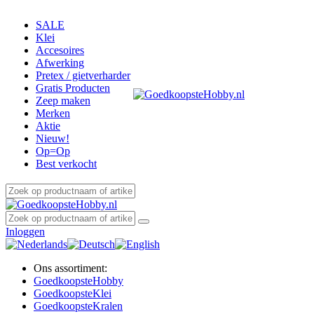
SALE
Klei
Accesoires
Afwerking
Pretex / gietverharder
Gratis Producten
Zeep maken
Merken
Aktie
Nieuw!
Op=Op
Best verkocht
Inloggen
Ons assortiment:
Goedkoopste
Hobby
Goedkoopste
Klei
Goedkoopste
Kralen