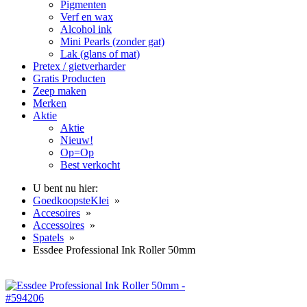
Pigmenten
Verf en wax
Alcohol ink
Mini Pearls (zonder gat)
Lak (glans of mat)
Pretex / gietverharder
Gratis Producten
Zeep maken
Merken
Aktie
Aktie
Nieuw!
Op=Op
Best verkocht
U bent nu hier:
GoedkoopsteKlei
»
Accesoires
»
Accessoires
»
Spatels
»
Essdee Professional Ink Roller 50mm