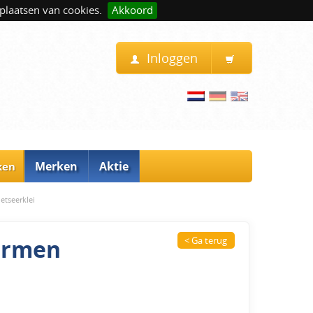
plaatsen van cookies.
Akkoord
Inloggen
Merken
Aktie
ken
etseerklei
ormen
< Ga terug