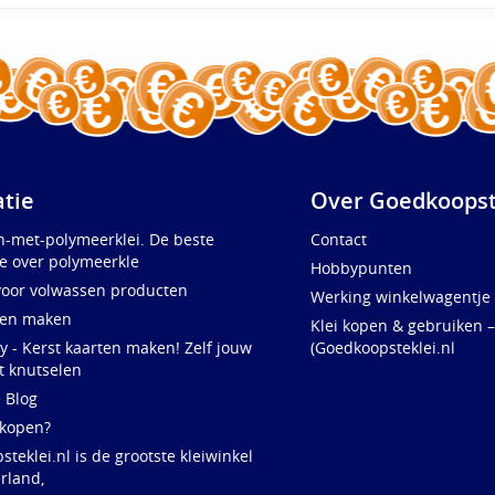
atie
Over Goedkoopst
n-met-polymeerklei. De beste
Contact
e over polymeerkle
Hobbypunten
voor volwassen producten
Werking winkelwagentje
ten maken
Klei kopen & gebruiken –
y - Kerst kaarten maken! Zelf jouw
(Goedkoopsteklei.nl
t knutselen
e Blog
 kopen?
teklei.nl is de grootste kleiwinkel
rland,