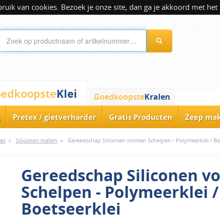
ik van cookies. Bezoek je onze site, dan ga je akkoord met het 
Klei
edkoopste
Goedkoopste
Kralen
Pretex / gietverharder
Gratis Producten
Zeep ma
es
»
Siliconen mallen
»
Gereedschap Siliconen vormen Schelpen - Polymeerklei / Bo
Gereedschap Siliconen v
Schelpen - Polymeerklei /
Boetseerklei