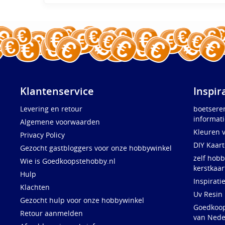
Klantenservice
Inspir
Levering en retour
boetsere
informati
Algemene voorwaarden
Kleuren 
Privacy Policy
DIY Kaar
Gezocht gastbloggers voor onze hobbywinkel
zelf hobb
Wie is Goedkoopstehobby.nl
kerstkaar
Hulp
Inspirati
Klachten
Uv Resin
Gezocht hulp voor onze hobbywinkel
Goedkoops
Retour aanmelden
van Nede