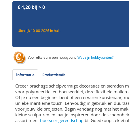
€ 4,20 bij > 0
Uiterlijk 10-08-2026 in huis.
Voor elke euro een hobbypunt,
Wat zijn hobbypunten?
Informatie
Productdetails
Creëer prachtige schelpvormige decoraties en sieraden m
voor polymeerklei en boetseerklei, deze flexibele mallen 
Of je nu een beginner bent of een ervaren kunstenaar, m
unieke maritieme touch. Eenvoudig in gebruik en duurz
voor jouw kleiprojecten. Begin vandaag nog met het make
kleine sculpturen en laat je inspireren door de schoonh
assortiment
boetseer gereedschap
bij Goedkoopsteklei.nl