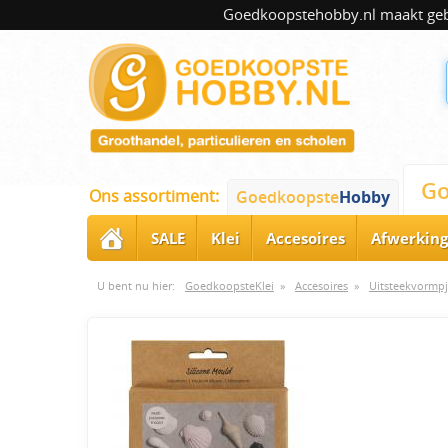
Goedkoopstehobby.nl maakt gebru
Go
Ons assortiment:
Goedkoopste
Hobby
SALE
Klei
Accesoires
Afwerking
U bent nu hier:
GoedkoopsteKlei
»
Accesoires
»
Uitsteekvormpj