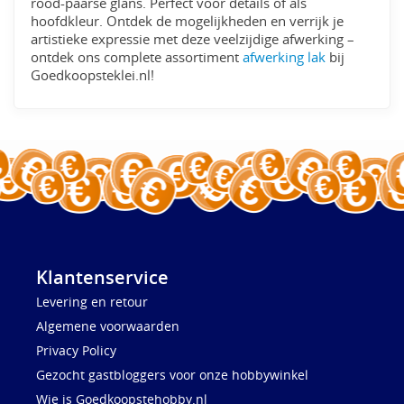
rood-paarse glans. Perfect voor details of als
hoofdkleur. Ontdek de mogelijkheden en verrijk je
artistieke expressie met deze veelzijdige afwerking –
ontdek ons complete assortiment
afwerking lak
bij
Goedkoopsteklei.nl!
Klantenservice
Levering en retour
Algemene voorwaarden
Privacy Policy
Gezocht gastbloggers voor onze hobbywinkel
Wie is Goedkoopstehobby.nl