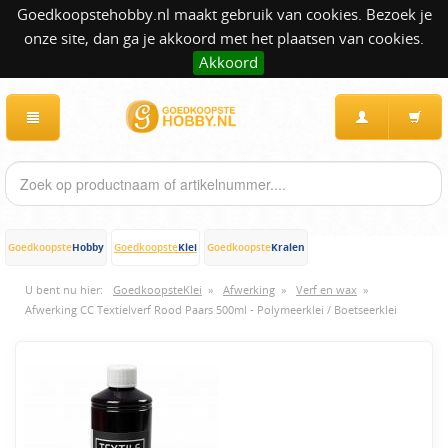
Goedkoopstehobby.nl maakt gebruik van cookies. Bezoek je
onze site, dan ga je akkoord met het plaatsen van cookies.
Akkoord
Hobby
Klei
Kralen
Goedkoopste
Goedkoopste
Goedkoopste
U bent nu hier:
GoedkoopsteKlei
»
Afwerking
»
Verf en wax
»
Afwerking CC Textielverf Rood Paars 500ml - Polymeerklei / Boetseerklei