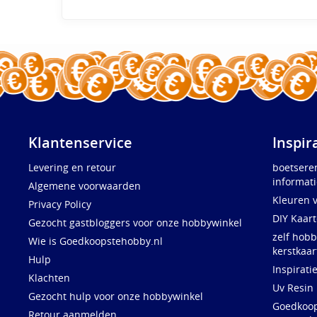
Klantenservice
Inspir
Levering en retour
boetsere
informati
Algemene voorwaarden
Kleuren 
Privacy Policy
DIY Kaar
Gezocht gastbloggers voor onze hobbywinkel
zelf hobb
Wie is Goedkoopstehobby.nl
kerstkaar
Hulp
Inspirati
Klachten
Uv Resin
Gezocht hulp voor onze hobbywinkel
Goedkoops
Retour aanmelden