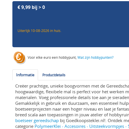
€ 9,99 bij > 0
Uiterlijk 10-08-2026 in huis.
Voor elke euro een hobbypunt,
Wat zijn hobbypunten?
Informatie
Productdetails
Creëer prachtige, unieke boogvormen met de Gereedscha
hoogwaardige, flexibele mal is perfect voor het werken m
materialen. Voeg professionele details toe aan je sierade
Gemakkelijk in gebruik en duurzaam, een essentieel hulpmi
boetseerprojecten naar een hoger niveau en laat je fantas
breed scala aan toepassingen in jouw atelier of hobbyrui
boetseer gereedschap
bij Goedkoopsteklei.nl!. Ontdek m
categorie
PolymeerKlei - Accesoires - Uitsteekvormpjes - 