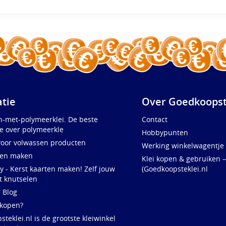
atie
Over Goedkoopst
n-met-polymeerklei. De beste
Contact
e over polymeerkle
Hobbypunten
voor volwassen producten
Werking winkelwagentje
ten maken
Klei kopen & gebruiken –
y - Kerst kaarten maken! Zelf jouw
(Goedkoopsteklei.nl
t knutselen
e Blog
 kopen?
teklei.nl is de grootste kleiwinkel