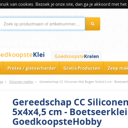
ik van cookies. Bezoek je onze site, dan ga je akkoord met het 
Klei
edkoopste
Goedkoopste
Kralen
Pretex / gietverharder
Gratis Producten
Zeep ma
es
»
Siliconen mallen
»
Gereedschap CC Siliconen Mal Bogen 5x4x4,5 cm - Boetsee
Gereedschap CC Silicone
5x4x4,5 cm - Boetseerklei
GoedkoopsteHobby