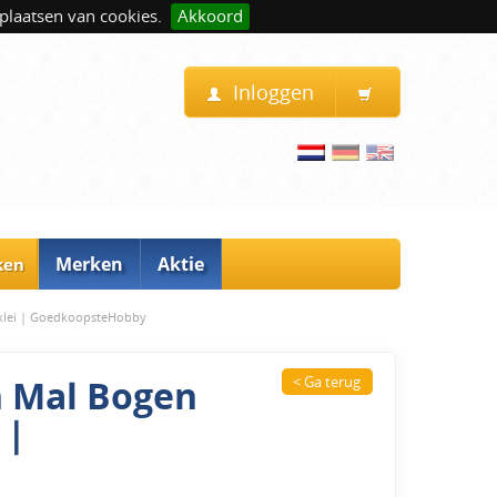
plaatsen van cookies.
Akkoord
Inloggen
Merken
Aktie
ken
rklei | GoedkoopsteHobby
n Mal Bogen
< Ga terug
 |