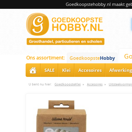
Goedkoopstehobby.nl maakt gebru
Go
Ons assortiment:
Goedkoopste
Hobby
SALE
Klei
Accesoires
Afwerking
U bent nu hier:
GoedkoopsteKlei
»
Accesoires
»
Uitsteekvormpj