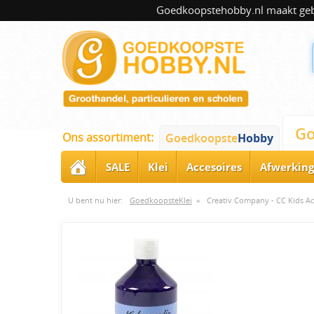
Goedkoopstehobby.nl maakt gebru
Go
Ons assortiment:
Goedkoopste
Hobby
SALE
Klei
Accesoires
Afwerking
U bent nu hier:
GoedkoopsteKlei
»
Creativ Company - CC Kids Acr