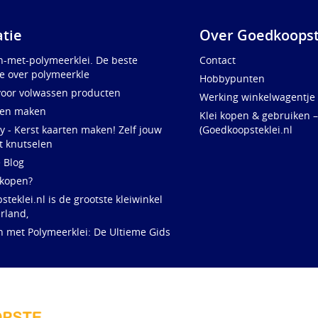
atie
Over Goedkoopst
n-met-polymeerklei. De beste
Contact
e over polymeerkle
Hobbypunten
voor volwassen producten
Werking winkelwagentje
ten maken
Klei kopen & gebruiken –
y - Kerst kaarten maken! Zelf jouw
(Goedkoopsteklei.nl
t knutselen
e Blog
 kopen?
teklei.nl is de grootste kleiwinkel
rland,
n met Polymeerklei: De Ultieme Gids