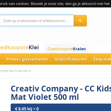
ik van cookies. Bezoek je onze site, dan ga je akkoord met het 
Klei
edkoopste
Goedkoopste
Kralen
Pretex / gietverharder
Gratis Producten
Zeep ma
ylverf Mat Violet 500 ml
Creativ Company - CC Kids
Mat Violet 500 ml
€ 8,65 bij > 0