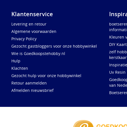
Klantenservice
Inspir
Levering en retour
boetsere
informati
Algemene voorwaarden
Kleuren 
Privacy Policy
DIY Kaar
Gezocht gastbloggers voor onze hobbywinkel
zelf hobb
Wie is Goedkoopstehobby.nl
kerstkaar
Hulp
Inspirati
Klachten
Uv Resin
Gezocht hulp voor onze hobbywinkel
Goedkoops
Retour aanmelden
van Nede
Afmelden nieuwsbrief
Boetsere