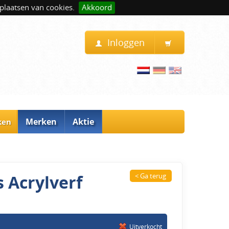
plaatsen van cookies.
Akkoord
Inloggen
Merken
Aktie
ken
 Acrylverf
< Ga terug
Uitverkocht