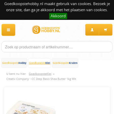
Goedkoopstehobby.nl maakt gebruik van cookies. Bezoek je
onze site, dan ga je akkoord met het plaatsen van cookies.
Akkoord
Hobby
Klei
Kralen
Goedkoopste
Goedkoopste
Goedkoopste
U bent nu hier:
GoedkoopsteKlei
»
Creativ Company - CC Zeep Basis Shea Butter 1kg Wit