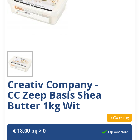
Creativ Company -
CC Zeep Basis Shea
Butter 1kg Wit
< Ga terug
€ 18,00 bij > 0
Op vooraad