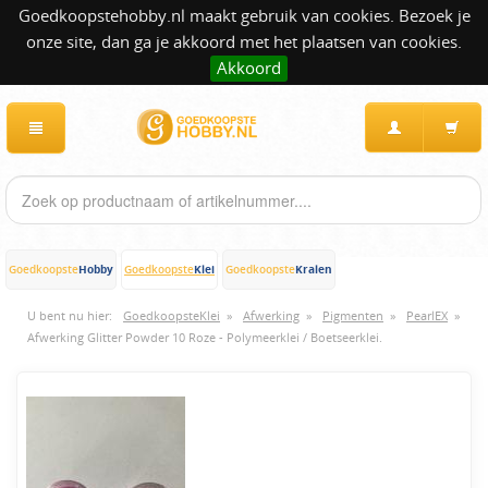
Goedkoopstehobby.nl maakt gebruik van cookies. Bezoek je
onze site, dan ga je akkoord met het plaatsen van cookies.
Akkoord
Hobby
Klei
Kralen
Goedkoopste
Goedkoopste
Goedkoopste
U bent nu hier:
GoedkoopsteKlei
»
Afwerking
»
Pigmenten
»
PearlEX
»
Afwerking Glitter Powder 10 Roze - Polymeerklei / Boetseerklei.