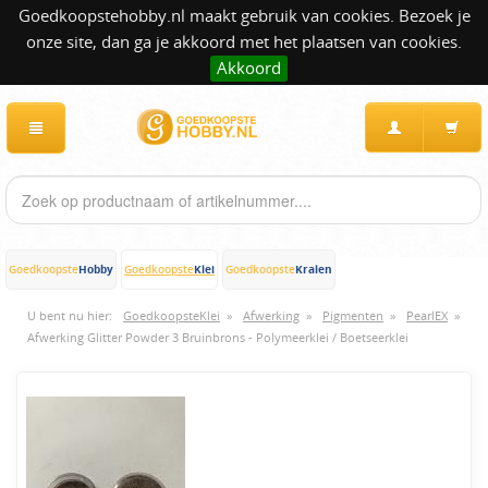
Goedkoopstehobby.nl maakt gebruik van cookies. Bezoek je
onze site, dan ga je akkoord met het plaatsen van cookies.
Akkoord
Hobby
Klei
Kralen
Goedkoopste
Goedkoopste
Goedkoopste
U bent nu hier:
GoedkoopsteKlei
»
Afwerking
»
Pigmenten
»
PearlEX
»
Afwerking Glitter Powder 3 Bruinbrons - Polymeerklei / Boetseerklei