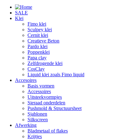
SALE
Klei
Fimo klei
Sculpey klei
Cernit klei
Creatieve Beton
Pardo klei
Poppenklei
Papa clay
Zelfdrogende klei
CosClay
Liquid klei zoals Fimo liquid
Accesoires
Basis vormen
Accessoires
Uitsteekvormpjes
Sieraad onderdelen
Pushmold & Structuursheet
Sjablonen
Silkscreen
Afwerking
Bladmetaal of flakes
Krijtjes