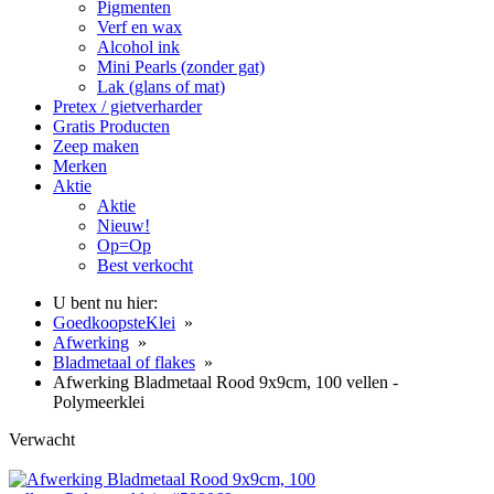
Pigmenten
Verf en wax
Alcohol ink
Mini Pearls (zonder gat)
Lak (glans of mat)
Pretex / gietverharder
Gratis Producten
Zeep maken
Merken
Aktie
Aktie
Nieuw!
Op=Op
Best verkocht
U bent nu hier:
GoedkoopsteKlei
»
Afwerking
»
Bladmetaal of flakes
»
Afwerking Bladmetaal Rood 9x9cm, 100 vellen -
Polymeerklei
Verwacht