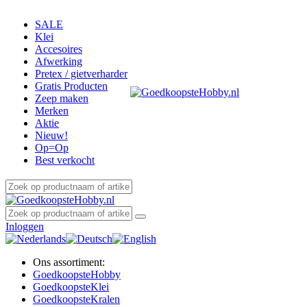
SALE
Klei
Accesoires
Afwerking
Pretex / gietverharder
Gratis Producten
Zeep maken
Merken
Aktie
Nieuw!
Op=Op
Best verkocht
Inloggen
Ons assortiment:
Goedkoopste
Hobby
Goedkoopste
Klei
Goedkoopste
Kralen