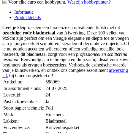
Voor elke euro een hobbypunt,
Wat zijn hobbypunten?
Informatie
Productdetails
Geef je kleiprojecten een luxueuze en opvallende finish met dit
prachtige rode bladmetaal
van Afwerking. Deze 100 vellen van
9x9cm zijn perfect om een vleugje elegantie en diepte toe te voegen
aan je polymeerklei sculpturen, sieraden of decoratieve objecten. Of
je nu gouden accenten wilt creëren of een volledige metallic look
nastreeft, dit bladmetaal zorgt voor een
professioneel en schitterend
resultaat
. Eenvoudig aan te brengen en duurzaam, ideaal voor zowel
beginners als ervaren boetseerders. Verhoog de esthetische waarde
van je kunstwerken, en ontdek ons complete assortiment
afwerking
lak
bij Goedkoopsteklei.nl!
Artikel nr.:
588069
In assortiment sinds:
24-07-2025
Levertijd:
24
Past in brievenbus:
Ja
Soort papier techniek:
Foil
Merk:
Huismerk
Lakken:
Bladmetaal
Verzendwijze:
Brievenbuspakket