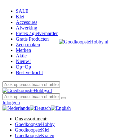
SALE
Klei
Accesoires
Afwerking
Pretex / gietverharder
Gratis Producten
Zeep maken
Merken
Aktie
Nieuw!
Op=Op
Best verkocht
Inloggen
Ons assortiment:
Goedkoopste
Hobby
Goedkoopste
Klei
Goedkoopste
Kralen