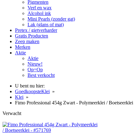
Pigmenten
Verf en wax
Alcohol ink
Mini Pearls (zonder gat)
Lak (glans of mat)
Pretex / gietverharder
Gratis Producten
Zeep maken
Merken
Aktie
Aktie
Nieuw!
Op=Op
Best verkocht
U bent nu hier:
GoedkoopsteKlei
»
Klei
»
Fimo Professional 454g Zwart - Polymeerklei / Boetseerklei
Verwacht