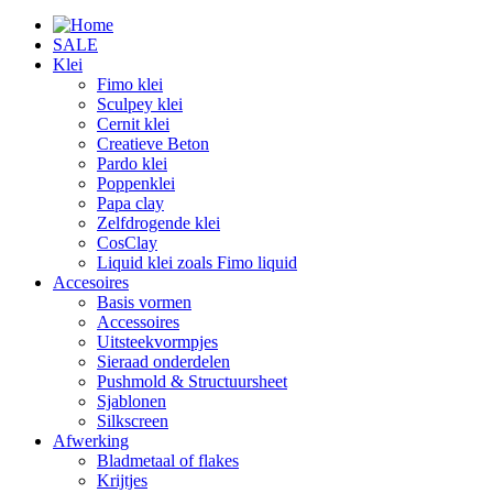
SALE
Klei
Fimo klei
Sculpey klei
Cernit klei
Creatieve Beton
Pardo klei
Poppenklei
Papa clay
Zelfdrogende klei
CosClay
Liquid klei zoals Fimo liquid
Accesoires
Basis vormen
Accessoires
Uitsteekvormpjes
Sieraad onderdelen
Pushmold & Structuursheet
Sjablonen
Silkscreen
Afwerking
Bladmetaal of flakes
Krijtjes