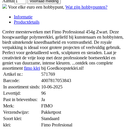
Aantal
Voor elke euro een hobbypunt,
Wat zijn hobbypunten?
Informatie
Productdetails
Creëer meesterwerken met Fimo Professional 454g Zwart. Deze
hoogwaardige polymeerklei, geliefd bij kunstenaars en hobbyisten,
biedt uitstekende kneedbaarheid en vormvastheid. De royale
verpakking is ideaal voor grotere projecten of veelvuldig gebruik.
Perfect voor gedetailleerd werk, sculpturen en sieraden. Laat je
creativiteit de vrije loop met deze professionele boetseerklei en
geniet van duurzame, intense kleuren. ...ontdek ons complete
assortiment
fimo klei
bij Goedkoopsteklei.nl!
Artikel nr.:
571769
Barcode:
4007817053843
In assortiment sinds:
10-06-2025
Levertijd:
96
Past in brievenbus:
Ja
Merk:
FIMO
Verzendwijze:
Pakketpost
Soort klei:
Standaard
klei:
Fimo Profesional