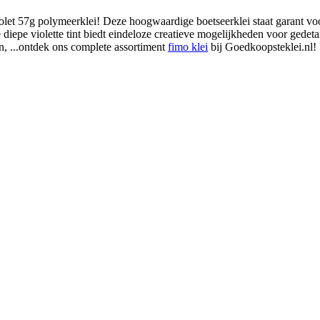
 57g polymeerklei! Deze hoogwaardige boetseerklei staat garant voor ui
 diepe violette tint biedt eindeloze creatieve mogelijkheden voor gedeta
in, ...ontdek ons complete assortiment
fimo klei
bij Goedkoopsteklei.nl!