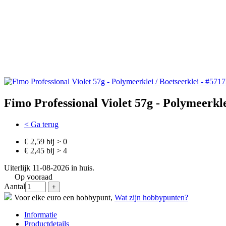
Fimo Professional Violet 57g - Polymeerkle
< Ga terug
€ 2,59 bij > 0
€ 2,45 bij > 4
Uiterlijk 11-08-2026 in huis.
Op vooraad
Aantal
Voor elke euro een hobbypunt,
Wat zijn hobbypunten?
Informatie
Productdetails