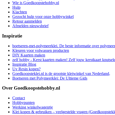
Wie is Goedkoopstehobby.nl
Hulp
Klachten
Gezocht hulp voor onze hobbywinkel
Retour aanmelden
Afmelden nieuwsbrief
Inspiratie
boetseren-met-polymeerklei. De beste informatie over polymee
Kleuren voor volwassen producten
DIY Kaarten maken
zelf hobby - Kerst kaarten maken! Zelf jouw kerstkaart knutsel
Inspiratie Blog
Uv Resin kopen?
Goedkoopsteklei.nl is de grootste kleiwinkel van Nederland,
Boetseren met Polymeerklei: De Ultieme Gids
Over Goedkoopstehobby.nl
Contact
Hobbypunten
Werking winkelwagentje
Klei kopen & gebruiken – veelgestelde vragen (Goedkoopstekle