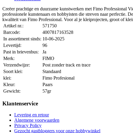
Creëer prachtige en duurzame kunstwerken met Fimo Professional Violet
professionele kunstenaars en hobbyisten die streven naar perfectie. De
kwaliteit van Fimo Professional. Voor al je kleiprojecten, groot of kle
Artikel nr.:
571750
Barcode:
4007817163528
In assortiment sinds:
10-06-2025
Levertijd:
96
Past in brievenbus:
Ja
Merk:
FIMO
Verzendwijze:
Post zonder track en trace
Soort klei:
Standaard
klei:
Fimo Profesional
Kleur:
Paars
Gewicht:
57gr
Klantenservice
Levering en retour
Algemene voorwaarden
Privacy Policy
Gezocht gastbloggers voor onze hobbywinkel