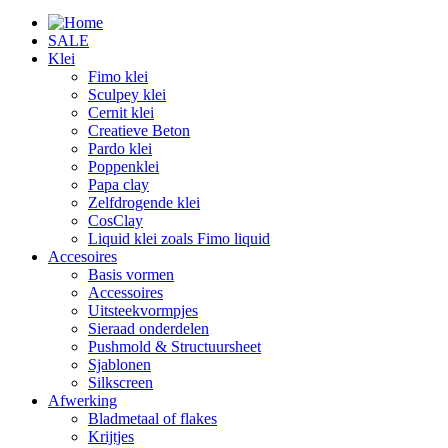
SALE
Klei
Fimo klei
Sculpey klei
Cernit klei
Creatieve Beton
Pardo klei
Poppenklei
Papa clay
Zelfdrogende klei
CosClay
Liquid klei zoals Fimo liquid
Accesoires
Basis vormen
Accessoires
Uitsteekvormpjes
Sieraad onderdelen
Pushmold & Structuursheet
Sjablonen
Silkscreen
Afwerking
Bladmetaal of flakes
Krijtjes