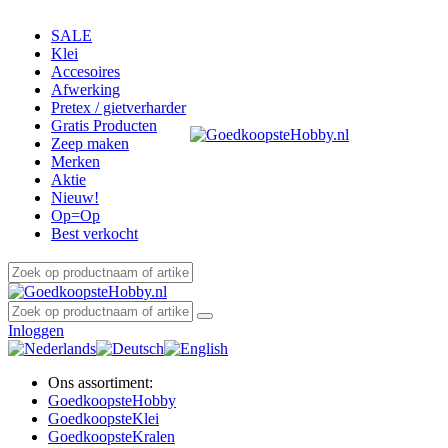
SALE
Klei
Accesoires
Afwerking
Pretex / gietverharder
Gratis Producten
Zeep maken
Merken
Aktie
Nieuw!
Op=Op
Best verkocht
Inloggen
Ons assortiment:
Goedkoopste
Hobby
Goedkoopste
Klei
Goedkoopste
Kralen