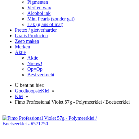
Pigmenten
Verf en wax
Alcohol ink
Mini Pearls (zonder gat)
Lak (glans of mat)
Pretex / gietverharder
Gratis Producten
Zeep maken
Merken
Aktie
Aktie
Nieuw!
Op=Op
Best verkocht
U bent nu hier:
GoedkoopsteKlei
»
Klei
»
Fimo Professional Violet 57g - Polymeerklei / Boetseerklei