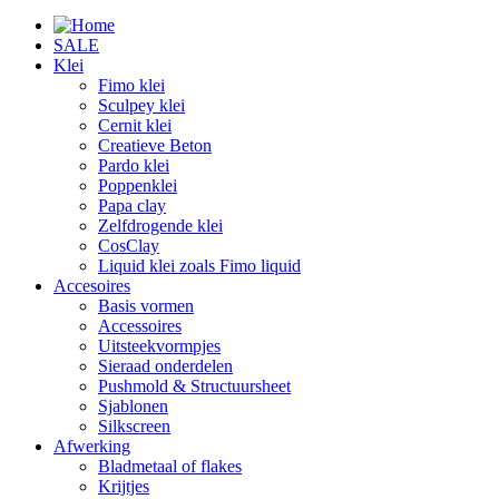
SALE
Klei
Fimo klei
Sculpey klei
Cernit klei
Creatieve Beton
Pardo klei
Poppenklei
Papa clay
Zelfdrogende klei
CosClay
Liquid klei zoals Fimo liquid
Accesoires
Basis vormen
Accessoires
Uitsteekvormpjes
Sieraad onderdelen
Pushmold & Structuursheet
Sjablonen
Silkscreen
Afwerking
Bladmetaal of flakes
Krijtjes