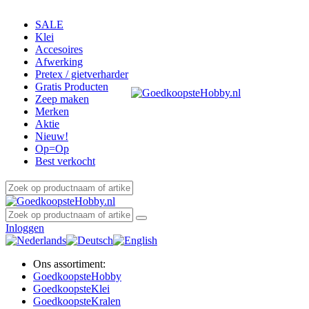
SALE
Klei
Accesoires
Afwerking
Pretex / gietverharder
Gratis Producten
Zeep maken
Merken
Aktie
Nieuw!
Op=Op
Best verkocht
Inloggen
Ons assortiment:
Goedkoopste
Hobby
Goedkoopste
Klei
Goedkoopste
Kralen