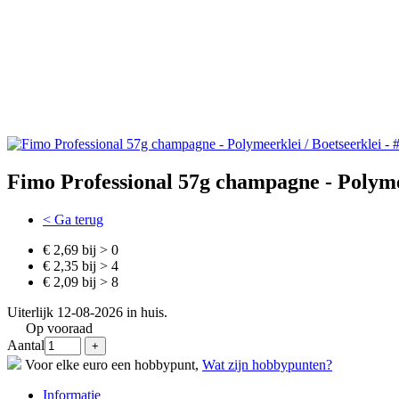
Fimo Professional 57g champagne - Polymee
< Ga terug
€ 2,69 bij > 0
€ 2,35 bij > 4
€ 2,09 bij > 8
Uiterlijk 12-08-2026 in huis.
Op vooraad
Aantal
Voor elke euro een hobbypunt,
Wat zijn hobbypunten?
Informatie