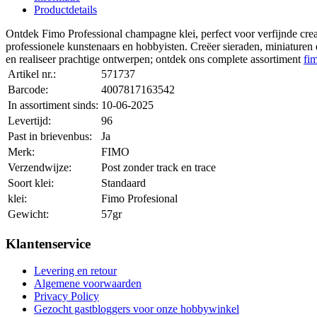
Productdetails
Ontdek Fimo Professional champagne klei, perfect voor verfijnde creat
professionele kunstenaars en hobbyisten. Creëer sieraden, miniaturen e
en realiseer prachtige ontwerpen; ontdek ons complete assortiment
fim
Artikel nr.:
571737
Barcode:
4007817163542
In assortiment sinds:
10-06-2025
Levertijd:
96
Past in brievenbus:
Ja
Merk:
FIMO
Verzendwijze:
Post zonder track en trace
Soort klei:
Standaard
klei:
Fimo Profesional
Gewicht:
57gr
Klantenservice
Levering en retour
Algemene voorwaarden
Privacy Policy
Gezocht gastbloggers voor onze hobbywinkel