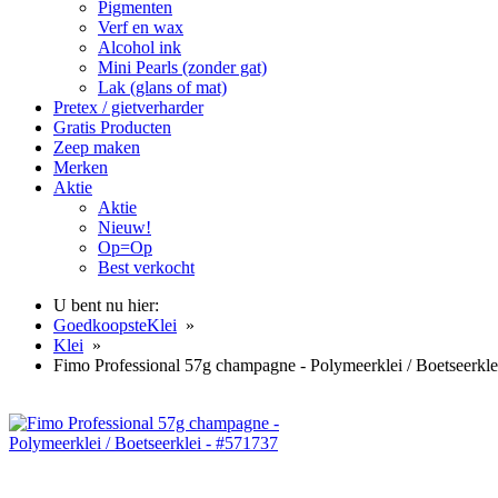
Pigmenten
Verf en wax
Alcohol ink
Mini Pearls (zonder gat)
Lak (glans of mat)
Pretex / gietverharder
Gratis Producten
Zeep maken
Merken
Aktie
Aktie
Nieuw!
Op=Op
Best verkocht
U bent nu hier:
GoedkoopsteKlei
»
Klei
»
Fimo Professional 57g champagne - Polymeerklei / Boetseerkle