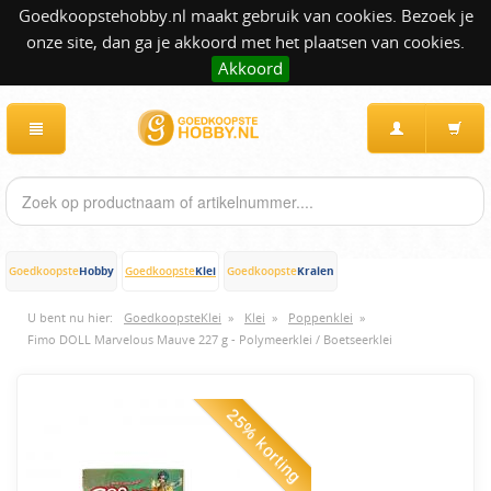
Goedkoopstehobby.nl maakt gebruik van cookies. Bezoek je
onze site, dan ga je akkoord met het plaatsen van cookies.
Akkoord
Hobby
Klei
Kralen
Goedkoopste
Goedkoopste
Goedkoopste
U bent nu hier:
GoedkoopsteKlei
»
Klei
»
Poppenklei
»
Fimo DOLL Marvelous Mauve 227 g - Polymeerklei / Boetseerklei
25% korting