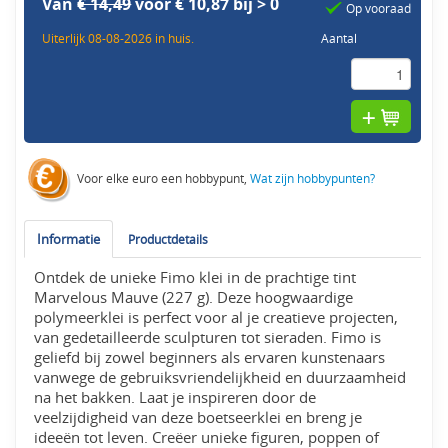
Van
€ 14,49
voor € 10,87 bij > 0
Op vooraad
Uiterlijk 08-08-2026 in huis.
Aantal
Voor elke euro een hobbypunt,
Wat zijn hobbypunten?
Informatie
Productdetails
Ontdek de unieke Fimo klei in de prachtige tint
Marvelous Mauve (227 g). Deze hoogwaardige
polymeerklei is perfect voor al je creatieve projecten,
van gedetailleerde sculpturen tot sieraden. Fimo is
geliefd bij zowel beginners als ervaren kunstenaars
vanwege de gebruiksvriendelijkheid en duurzaamheid
na het bakken. Laat je inspireren door de
veelzijdigheid van deze boetseerklei en breng je
ideeën tot leven. Creëer unieke figuren, poppen of