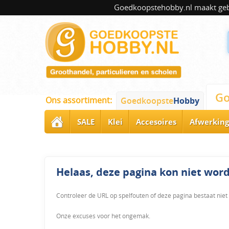
Goedkoopstehobby.nl maakt gebru
Go
Ons assortiment:
Goedkoopste
Hobby
SALE
Klei
Accesoires
Afwerking
Helaas, deze pagina kon niet wo
Controleer de URL op spelfouten of deze pagina bestaat niet
Onze excuses voor het ongemak.