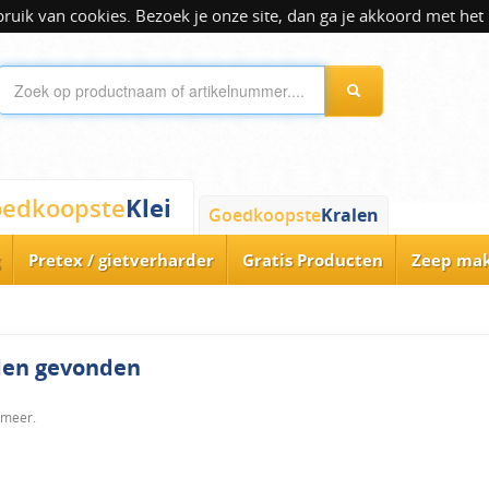
ik van cookies. Bezoek je onze site, dan ga je akkoord met het 
Klei
edkoopste
Goedkoopste
Kralen
Pretex / gietverharder
Gratis Producten
Zeep ma
rden gevonden
 meer.