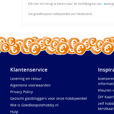
Klik hier om terug te keren naar de hoofdpagina van :
w
ww.g
Uw goedkoopste hobbywinkel van Nederland
Klantenservice
Inspir
Levering en retour
boetsere
informati
Algemene voorwaarden
Kleuren 
Privacy Policy
DIY Kaar
Gezocht gastbloggers voor onze hobbywinkel
zelf hobb
Wie is Goedkoopstehobby.nl
kerstkaar
Hulp