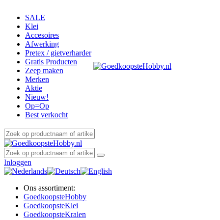
SALE
Klei
Accesoires
Afwerking
Pretex / gietverharder
Gratis Producten
Zeep maken
Merken
Aktie
Nieuw!
Op=Op
Best verkocht
Inloggen
Ons assortiment:
Goedkoopste
Hobby
Goedkoopste
Klei
Goedkoopste
Kralen