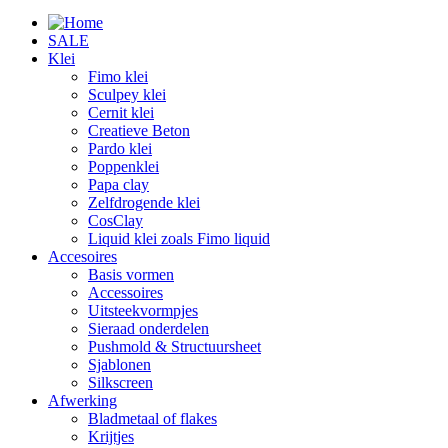
SALE
Klei
Fimo klei
Sculpey klei
Cernit klei
Creatieve Beton
Pardo klei
Poppenklei
Papa clay
Zelfdrogende klei
CosClay
Liquid klei zoals Fimo liquid
Accesoires
Basis vormen
Accessoires
Uitsteekvormpjes
Sieraad onderdelen
Pushmold & Structuursheet
Sjablonen
Silkscreen
Afwerking
Bladmetaal of flakes
Krijtjes