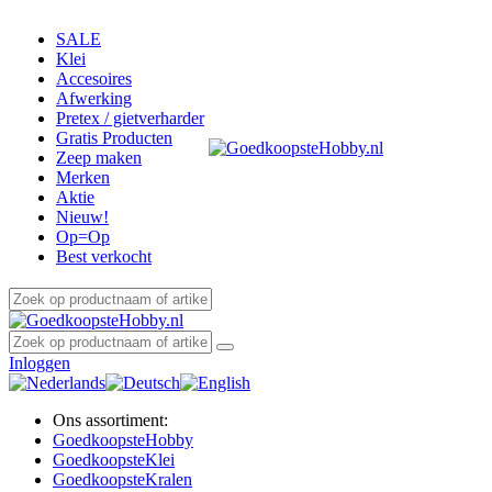
SALE
Klei
Accesoires
Afwerking
Pretex / gietverharder
Gratis Producten
Zeep maken
Merken
Aktie
Nieuw!
Op=Op
Best verkocht
Inloggen
Ons assortiment:
Goedkoopste
Hobby
Goedkoopste
Klei
Goedkoopste
Kralen