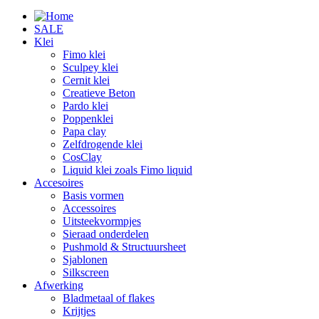
SALE
Klei
Fimo klei
Sculpey klei
Cernit klei
Creatieve Beton
Pardo klei
Poppenklei
Papa clay
Zelfdrogende klei
CosClay
Liquid klei zoals Fimo liquid
Accesoires
Basis vormen
Accessoires
Uitsteekvormpjes
Sieraad onderdelen
Pushmold & Structuursheet
Sjablonen
Silkscreen
Afwerking
Bladmetaal of flakes
Krijtjes