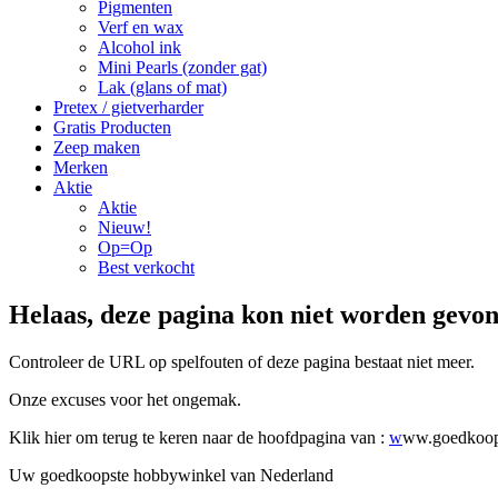
Pigmenten
Verf en wax
Alcohol ink
Mini Pearls (zonder gat)
Lak (glans of mat)
Pretex / gietverharder
Gratis Producten
Zeep maken
Merken
Aktie
Aktie
Nieuw!
Op=Op
Best verkocht
Helaas, deze pagina kon niet worden gevo
Controleer de URL op spelfouten of deze pagina bestaat niet meer.
Onze excuses voor het ongemak.
Klik hier om terug te keren naar de hoofdpagina van :
w
ww.goedkoop
Uw goedkoopste hobbywinkel van Nederland