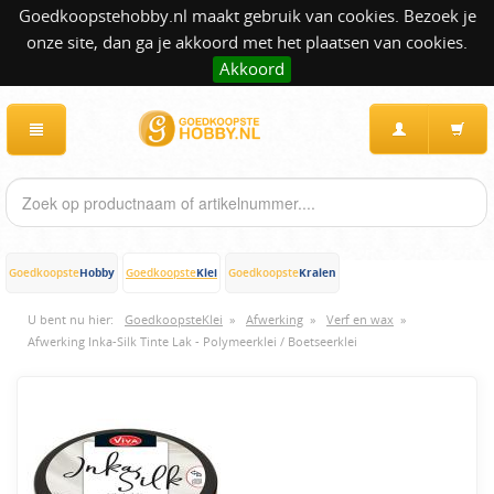
Goedkoopstehobby.nl maakt gebruik van cookies. Bezoek je
onze site, dan ga je akkoord met het plaatsen van cookies.
Akkoord
Hobby
Klei
Kralen
Goedkoopste
Goedkoopste
Goedkoopste
U bent nu hier:
GoedkoopsteKlei
»
Afwerking
»
Verf en wax
»
Afwerking Inka-Silk Tinte Lak - Polymeerklei / Boetseerklei