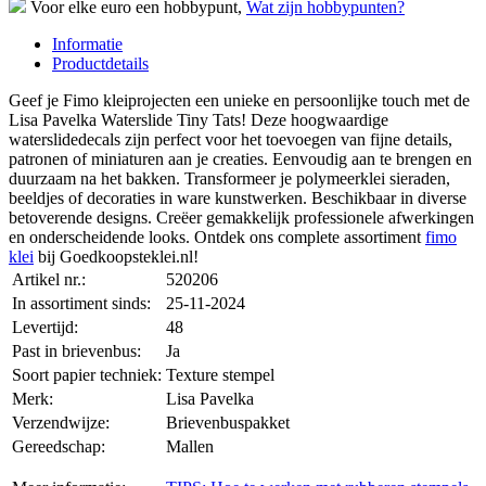
Voor elke euro een hobbypunt,
Wat zijn hobbypunten?
Informatie
Productdetails
Geef je Fimo kleiprojecten een unieke en persoonlijke touch met de
Lisa Pavelka Waterslide Tiny Tats! Deze hoogwaardige
waterslidedecals zijn perfect voor het toevoegen van fijne details,
patronen of miniaturen aan je creaties. Eenvoudig aan te brengen en
duurzaam na het bakken. Transformeer je polymeerklei sieraden,
beeldjes of decoraties in ware kunstwerken. Beschikbaar in diverse
betoverende designs. Creëer gemakkelijk professionele afwerkingen
en onderscheidende looks. Ontdek ons complete assortiment
fimo
klei
bij Goedkoopsteklei.nl!
Artikel nr.:
520206
In assortiment sinds:
25-11-2024
Levertijd:
48
Past in brievenbus:
Ja
Soort papier techniek:
Texture stempel
Merk:
Lisa Pavelka
Verzendwijze:
Brievenbuspakket
Gereedschap:
Mallen