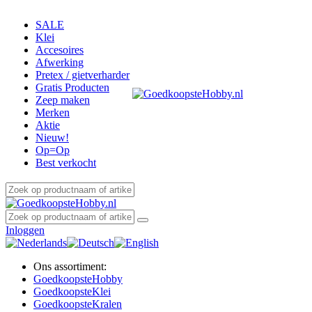
SALE
Klei
Accesoires
Afwerking
Pretex / gietverharder
Gratis Producten
Zeep maken
Merken
Aktie
Nieuw!
Op=Op
Best verkocht
Inloggen
Ons assortiment:
Goedkoopste
Hobby
Goedkoopste
Klei
Goedkoopste
Kralen