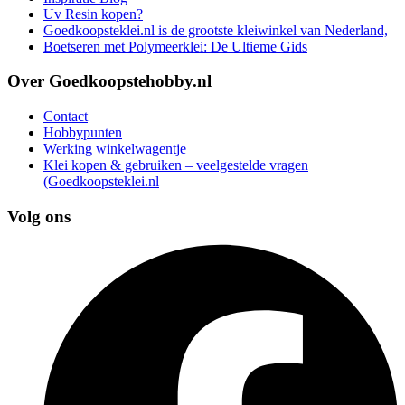
Uv Resin kopen?
Goedkoopsteklei.nl is de grootste kleiwinkel van Nederland,
Boetseren met Polymeerklei: De Ultieme Gids
Over Goedkoopstehobby.nl
Contact
Hobbypunten
Werking winkelwagentje
Klei kopen & gebruiken – veelgestelde vragen
(Goedkoopsteklei.nl
Volg ons