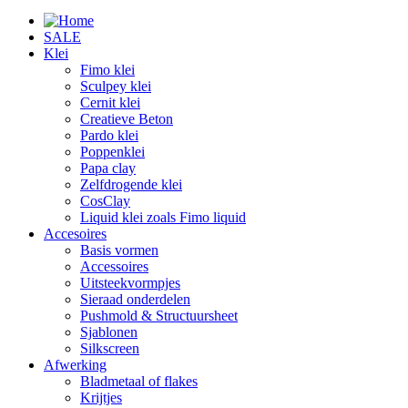
SALE
Klei
Fimo klei
Sculpey klei
Cernit klei
Creatieve Beton
Pardo klei
Poppenklei
Papa clay
Zelfdrogende klei
CosClay
Liquid klei zoals Fimo liquid
Accesoires
Basis vormen
Accessoires
Uitsteekvormpjes
Sieraad onderdelen
Pushmold & Structuursheet
Sjablonen
Silkscreen
Afwerking
Bladmetaal of flakes
Krijtjes