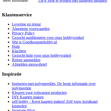
Meer informatie:
TIPS: Hoe te werken met rubberen stempels
Klantenservice
Levering en retour
Algemene voorwaarden
Privacy Policy
Gezocht gastbloggers voor onze hobbywinkel
Wie is Goedkoopstehobby.nl
Hulp
Klachten
Gezocht hulp voor onze hobbywinkel
Retour aanmelden
Afmelden nieuwsbrief
Inspiratie
boetseren-met-polymeerklei. De beste informatie over
polymeerkle
Kleuren voor volwassen producten
DIY Kaarten maken
zelf hobby - Kerst kaarten maken! Zelf jouw kerstkaart
knutselen
Inspiratie Blog