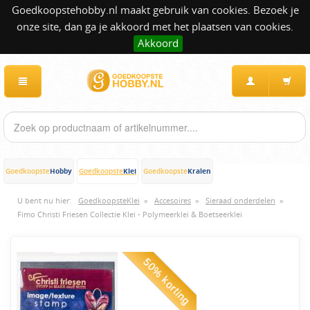
Goedkoopstehobby.nl maakt gebruik van cookies. Bezoek je
onze site, dan ga je akkoord met het plaatsen van cookies.
Akkoord
Hobby
Klei
Kralen
Goedkoopste
Goedkoopste
Goedkoopste
U bent nu hier:
GoedkoopsteKlei
»
Accesoires
»
Sieraad onderdelen
»
Fimo Christi Friesen Collectie Klei - Polymeerklei & Boetseerklei
50% korting