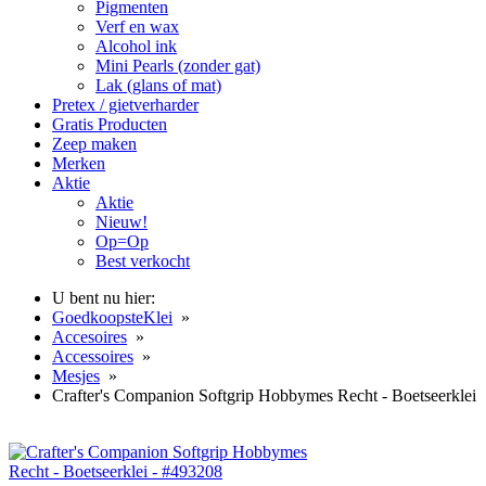
Pigmenten
Verf en wax
Alcohol ink
Mini Pearls (zonder gat)
Lak (glans of mat)
Pretex / gietverharder
Gratis Producten
Zeep maken
Merken
Aktie
Aktie
Nieuw!
Op=Op
Best verkocht
U bent nu hier:
GoedkoopsteKlei
»
Accesoires
»
Accessoires
»
Mesjes
»
Crafter's Companion Softgrip Hobbymes Recht - Boetseerklei