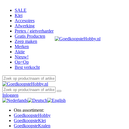
SALE
Klei
Accesoires
Afwerking
Pretex / gietverharder
Gratis Producten
Zeep maken
Merken
Aktie
Nieuw!
Op=Op
Best verkocht
Inloggen
Ons assortiment:
Goedkoopste
Hobby
Goedkoopste
Klei
Goedkoopste
Kralen