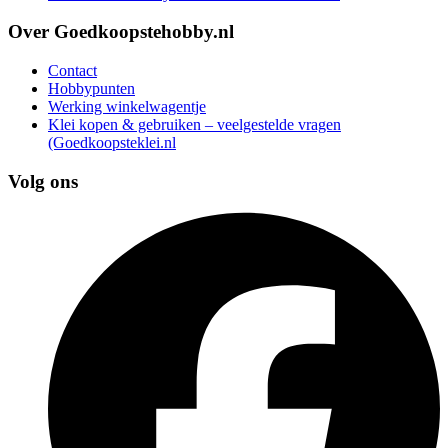
Over Goedkoopstehobby.nl
Contact
Hobbypunten
Werking winkelwagentje
Klei kopen & gebruiken – veelgestelde vragen
(Goedkoopsteklei.nl
Volg ons