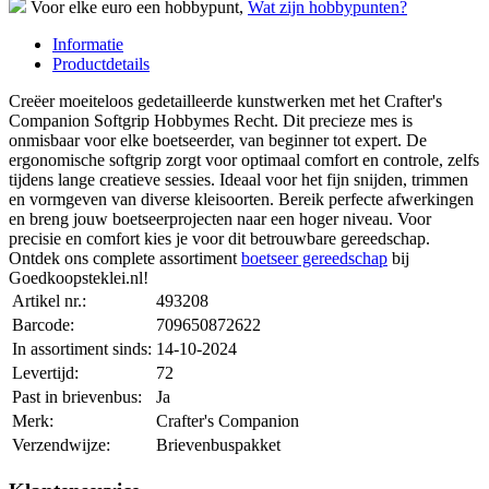
Voor elke euro een hobbypunt,
Wat zijn hobbypunten?
Informatie
Productdetails
Creëer moeiteloos gedetailleerde kunstwerken met het Crafter's
Companion Softgrip Hobbymes Recht. Dit precieze mes is
onmisbaar voor elke boetseerder, van beginner tot expert. De
ergonomische softgrip zorgt voor optimaal comfort en controle, zelfs
tijdens lange creatieve sessies. Ideaal voor het fijn snijden, trimmen
en vormgeven van diverse kleisoorten. Bereik perfecte afwerkingen
en breng jouw boetseerprojecten naar een hoger niveau. Voor
precisie en comfort kies je voor dit betrouwbare gereedschap.
Ontdek ons complete assortiment
boetseer gereedschap
bij
Goedkoopsteklei.nl!
Artikel nr.:
493208
Barcode:
709650872622
In assortiment sinds:
14-10-2024
Levertijd:
72
Past in brievenbus:
Ja
Merk:
Crafter's Companion
Verzendwijze:
Brievenbuspakket