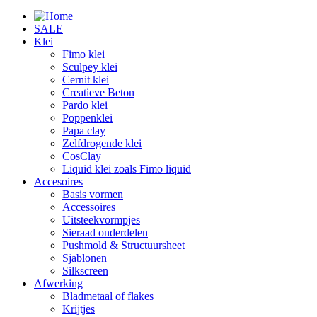
SALE
Klei
Fimo klei
Sculpey klei
Cernit klei
Creatieve Beton
Pardo klei
Poppenklei
Papa clay
Zelfdrogende klei
CosClay
Liquid klei zoals Fimo liquid
Accesoires
Basis vormen
Accessoires
Uitsteekvormpjes
Sieraad onderdelen
Pushmold & Structuursheet
Sjablonen
Silkscreen
Afwerking
Bladmetaal of flakes
Krijtjes