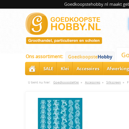
Goedkoopstehobby.nl maakt gebru
Go
Ons assortiment:
Goedkoopste
Hobby
SALE
Klei
Accesoires
Afwerking
U bent nu hier:
GoedkoopsteKlei
»
Accesoires
»
Silkscreen
»
F