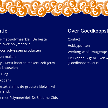
atie
Over Goedkoopst
n-met-polymeerklei. De beste
Contact
e over polymeerkle
Hobbypunten
voor volwassen producten
Werking winkelwagentje
ten maken
Klei kopen & gebruiken –
y - Kerst kaarten maken! Zelf jouw
(Goedkoopsteklei.nl
t knutselen
e Blog
 kopen?
teklei.nl is de grootste kleiwinkel
rland,
n met Polymeerklei: De Ultieme Gids