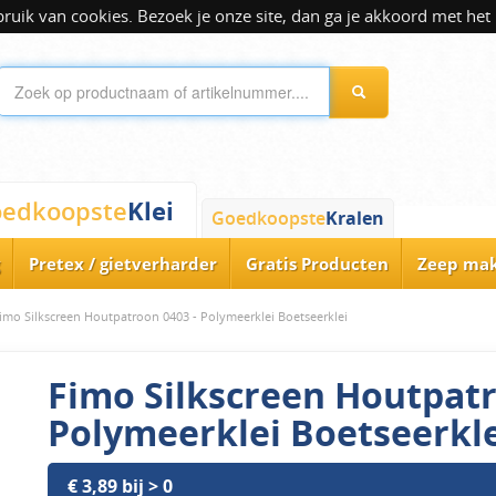
ik van cookies. Bezoek je onze site, dan ga je akkoord met het 
Klei
edkoopste
Goedkoopste
Kralen
Pretex / gietverharder
Gratis Producten
Zeep ma
imo Silkscreen Houtpatroon 0403 - Polymeerklei Boetseerklei
Fimo Silkscreen Houtpatr
Polymeerklei Boetseerkl
€ 3,89 bij > 0