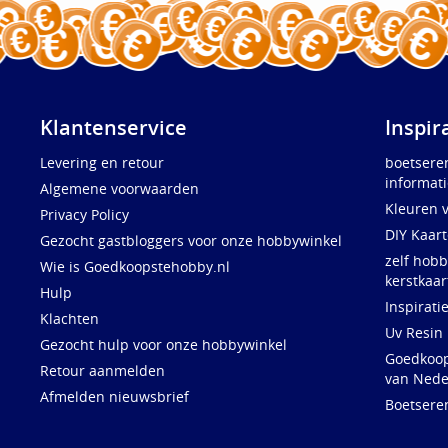
Klantenservice
Inspir
Levering en retour
boetsere
informati
Algemene voorwaarden
Kleuren 
Privacy Policy
DIY Kaar
Gezocht gastbloggers voor onze hobbywinkel
zelf hobb
Wie is Goedkoopstehobby.nl
kerstkaar
Hulp
Inspirati
Klachten
Uv Resin
Gezocht hulp voor onze hobbywinkel
Goedkoops
Retour aanmelden
van Nede
Afmelden nieuwsbrief
Boetsere