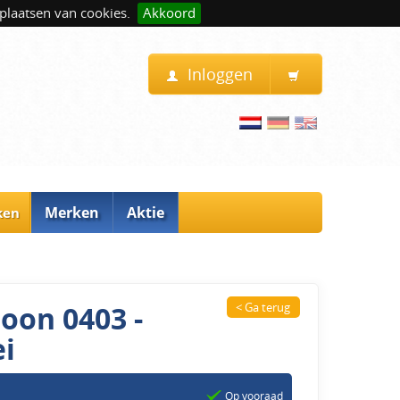
plaatsen van cookies.
Akkoord
Inloggen
Merken
Aktie
ken
oon 0403 -
< Ga terug
ei
Op vooraad