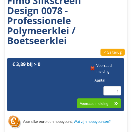
Fimo Silkscreen
Design 0078 -
Professionele
Polymeerklei /
Boetseerklei
< Ga terug
€ 3,89 bij > 0
Voorraad
melding
Aantal
Voor elke euro een hobbypunt,
Wat zijn hobbypunten?