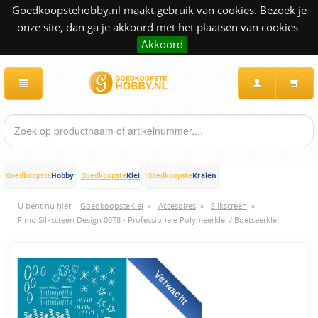
Goedkoopstehobby.nl maakt gebruik van cookies. Bezoek je
onze site, dan ga je akkoord met het plaatsen van cookies.
Akkoord
Hobby
Klei
Kralen
Goedkoopste
Goedkoopste
Goedkoopste
U bent nu hier:
GoedkoopsteKlei
»
Accesoires
»
Silkscreen
»
Fimo Silkscreen Design 0078 - Professionele Polymeerklei / Boetseerklei
Verwacht