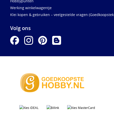
Hobbypunten
Werking winkelwagentje
Klei kopen & gebruiken – veelgestelde vragen (Goedkoopstekl
Volg ons