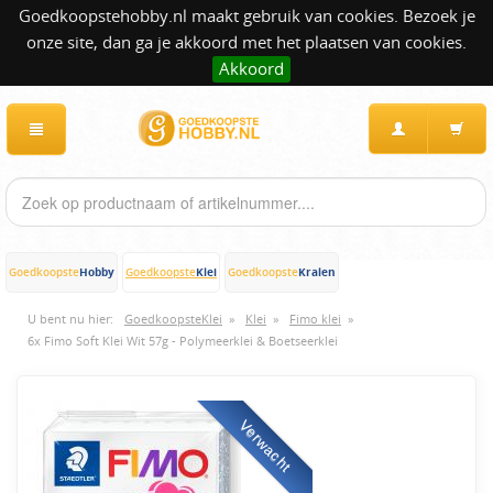
Goedkoopstehobby.nl maakt gebruik van cookies. Bezoek je
onze site, dan ga je akkoord met het plaatsen van cookies.
Akkoord
Hobby
Klei
Kralen
Goedkoopste
Goedkoopste
Goedkoopste
U bent nu hier:
GoedkoopsteKlei
»
Klei
»
Fimo klei
»
6x Fimo Soft Klei Wit 57g - Polymeerklei & Boetseerklei
Verwacht