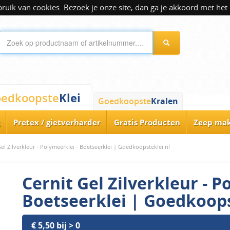
ik van cookies. Bezoek je onze site, dan ga je akkoord met het 
Klei
edkoopste
Goedkoopste
Kralen
Pretex / gietverharder
Gratis Producten
Zeep ma
Gel Zilverkleur - Polymeerklei - Boetseerklei | Goedkoopsteklei.nl
Cernit Gel Zilverkleur - P
Boetseerklei | Goedkoops
€ 5,50 bij > 0