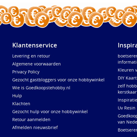
Klantenservice
Inspir
Levering en retour
boetsere
informati
Algemene voorwaarden
Kleuren 
Privacy Policy
DIY Kaar
Gezocht gastbloggers voor onze hobbywinkel
zelf hobb
Wie is Goedkoopstehobby.nl
kerstkaar
Hulp
Inspirati
Klachten
Uv Resin
Gezocht hulp voor onze hobbywinkel
Goedkoops
Retour aanmelden
van Nede
Afmelden nieuwsbrief
Boetsere