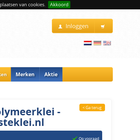
plaatsen van cookies.
Akkoord
Inloggen
Merken
Aktie
ken
olymeerklei -
< Ga terug
teklei.nl
Op vooraad