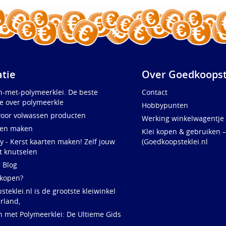
atie
Over Goedkoopst
n-met-polymeerklei. De beste
Contact
e over polymeerkle
Hobbypunten
voor volwassen producten
Werking winkelwagentje
ten maken
Klei kopen & gebruiken –
y - Kerst kaarten maken! Zelf jouw
(Goedkoopsteklei.nl
t knutselen
e Blog
 kopen?
teklei.nl is de grootste kleiwinkel
rland,
n met Polymeerklei: De Ultieme Gids