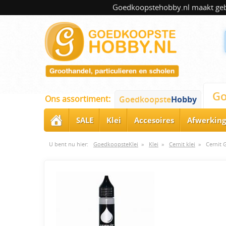
Goedkoopstehobby.nl maakt gebru
Go
Ons assortiment:
Goedkoopste
Hobby
SALE
Klei
Accesoires
Afwerking
U bent nu hier:
GoedkoopsteKlei
»
Klei
»
Cernit klei
»
Cernit 