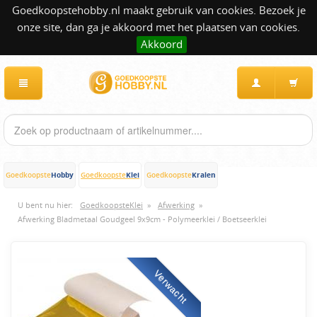
Goedkoopstehobby.nl maakt gebruik van cookies. Bezoek je
onze site, dan ga je akkoord met het plaatsen van cookies.
Akkoord
Hobby
Klei
Kralen
Goedkoopste
Goedkoopste
Goedkoopste
U bent nu hier:
GoedkoopsteKlei
»
Afwerking
»
Afwerking Bladmetaal Goudgeel 9x9cm - Polymeerklei / Boetseerklei
Verwacht