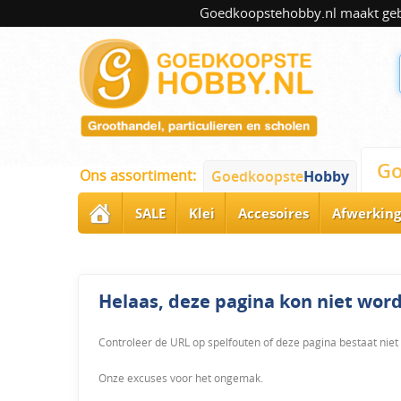
Goedkoopstehobby.nl maakt gebru
Go
Ons assortiment:
Goedkoopste
Hobby
SALE
Klei
Accesoires
Afwerking
Helaas, deze pagina kon niet wo
Controleer de URL op spelfouten of deze pagina bestaat niet
Onze excuses voor het ongemak.