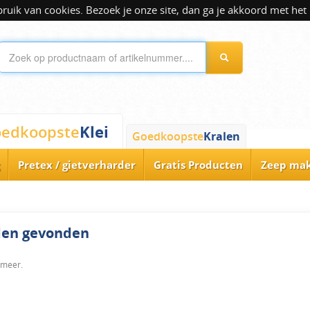
ik van cookies. Bezoek je onze site, dan ga je akkoord met het 
Klei
edkoopste
Goedkoopste
Kralen
Pretex / gietverharder
Gratis Producten
Zeep ma
rden gevonden
 meer.