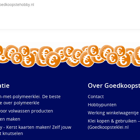
oedkoopstehobby.nl
atie
Over Goedkoopst
n-met-polymeerklei. De beste
Contact
e over polymeerkle
Hobbypunten
voor volwassen producten
Werking winkelwagentje
ten maken
Klei kopen & gebruiken –
y - Kerst kaarten maken! Zelf jouw
(Goedkoopsteklei.nl
t knutselen