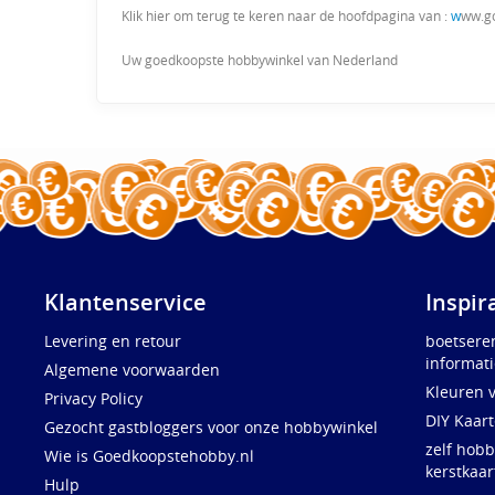
Klik hier om terug te keren naar de hoofdpagina van :
w
ww.g
Uw goedkoopste hobbywinkel van Nederland
Klantenservice
Inspir
Levering en retour
boetsere
informati
Algemene voorwaarden
Kleuren 
Privacy Policy
DIY Kaar
Gezocht gastbloggers voor onze hobbywinkel
zelf hobb
Wie is Goedkoopstehobby.nl
kerstkaar
Hulp