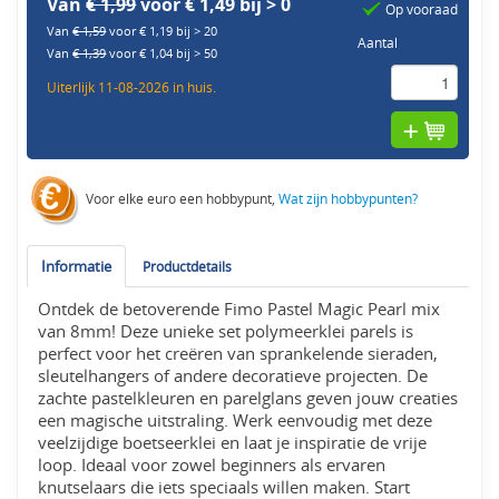
Van
€ 1,99
voor € 1,49 bij > 0
Op vooraad
Van
€ 1,59
voor € 1,19 bij > 20
Aantal
Van
€ 1,39
voor € 1,04 bij > 50
Uiterlijk 11-08-2026 in huis.
Voor elke euro een hobbypunt,
Wat zijn hobbypunten?
Informatie
Productdetails
Ontdek de betoverende Fimo Pastel Magic Pearl mix
van 8mm! Deze unieke set polymeerklei parels is
perfect voor het creëren van sprankelende sieraden,
sleutelhangers of andere decoratieve projecten. De
zachte pastelkleuren en parelglans geven jouw creaties
een magische uitstraling. Werk eenvoudig met deze
veelzijdige boetseerklei en laat je inspiratie de vrije
loop. Ideaal voor zowel beginners als ervaren
knutselaars die iets speciaals willen maken. Start