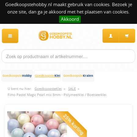
Goedkoopstehobby.nl maakt gebruik van cookies. Bezoek je
onze site, dan ga je akkoord met het plaatsen van cookies.
Akkoord
Hobby
Klei
Kralen
Goedkoopste
Goedkoopste
Goedkoopste
U bent nu hier:
GoedkoopsteKlei
»
SALE
»
Fimo Pastel Magic Pearl mix 8mm - Polymeerklei / Boetseerklei
25% korting